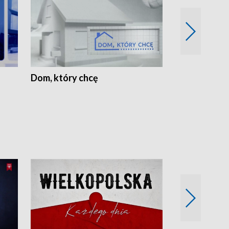
Dom, który chcę
Biznes Wielk