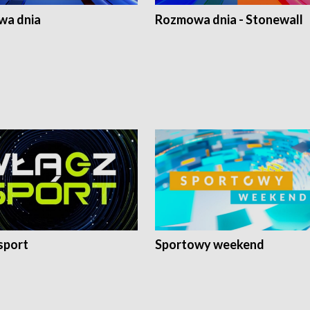
a dnia
Rozmowa dnia - Stonewall
sport
Sportowy weekend