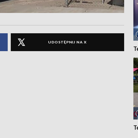
UDOSTĘPNIJ NA X
T
T