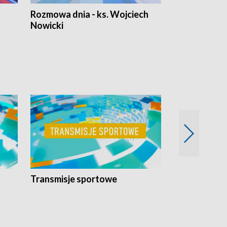
Rozmowa dnia - ks. Wojciech
Euro Fakty
Nowicki
Transmisje sportowe
Reportaże s