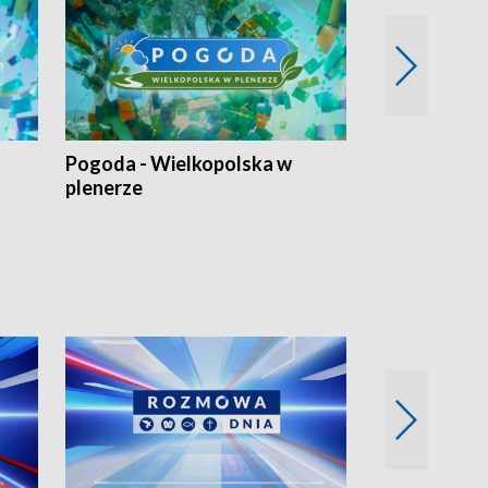
Pogoda - Wielkopolska w
Eko prognoza
plenerze