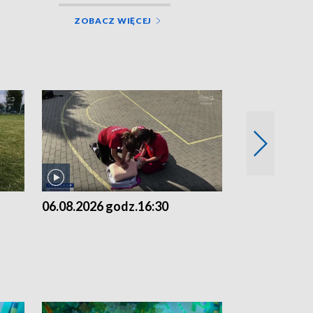
ZOBACZ WIĘCEJ
06.08.2026 godz.16:30
06.08.2026 g