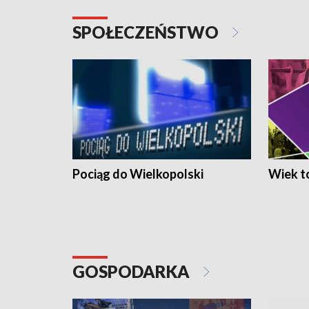
SPOŁECZEŃSTWO
Pociąg do Wielkopolski
Wiek to
GOSPODARKA