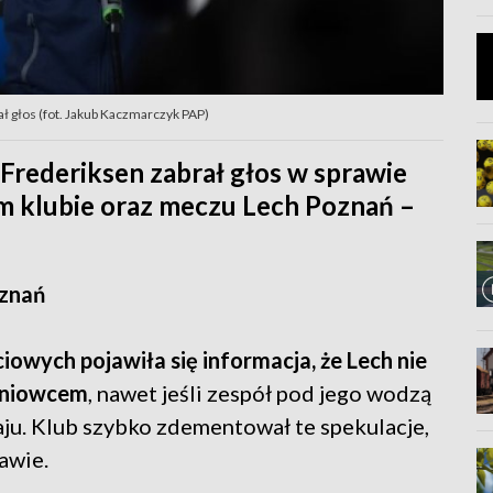
ł głos (fot. Jakub Kaczmarczyk PAP)
 Frederiksen zabrał głos w sprawie
m klubie oraz meczu Lech Poznań –
oznań
owych pojawiła się informacja, że Lech nie
leniowcem
, nawet jeśli zespół pod jego wodzą
aju. Klub szybko zdementował te spekulacje,
rawie.