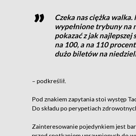
Czeka nas ciężka walka. 
wypełnione trybuny na n
pokazać z jak najlepszej 
na 100, a na 110 procent
dużo biletów na niedzie
– podkreślił.
Pod znakiem zapytania stoi występ Tao
Do składu po perypetiach zdrowotnych 
Zainteresowanie pojedynkiem jest bar
przed spotkaniem uprawnionych do wejś