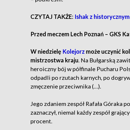
CZYTAJ TAKŻE:
Ishak z historycznym t
Przed meczem Lech Poznań – GKS Ka
W niedzielę
Kolejorz
może uczynić kol
mistrzostwa kraju
. Na Bułgarską zawi
heroiczny bój w półfinale Pucharu Po
odpadli po rzutach karnych, po dogryw
zmęczenie przeciwnika (…).
Jego zdaniem zespół Rafała Góraka po
zaznaczył, niemal każdy zespół grający
procent.