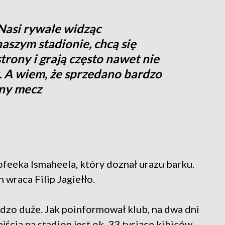
Nasi rywale widząc
aszym stadionie, chcą się
strony i grają często nawet nie
. A wiem, że sprzedano bardzo
lny mecz
feeka Ismaheela, który doznał urazu barku.
wraca Filip Jagiełło.
dzo duże. Jak poinformował klub, na dwa dni
cia na stadion jest ok. 33 tysiące kibiców.