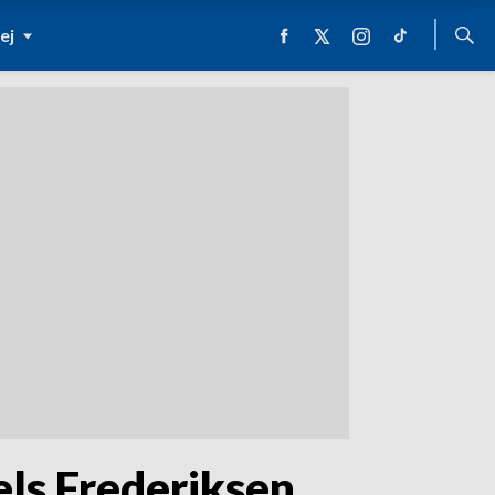
ej
els Frederiksen