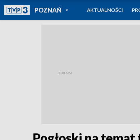
POWRÓT DO
POZNAŃ
AKTUALNOŚCI
PR
TVP REGIONY
Pogłoski na temat 