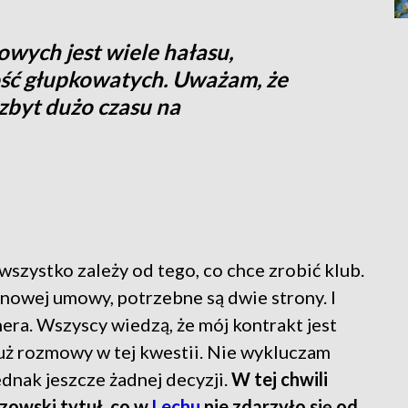
wych jest wiele hałasu,
ość głupkowatych. Uważam, że
zbyt dużo czasu na
wszystko zależy od tego, co chce zrobić klub.
 nowej umowy, potrzebne są dwie strony. I
enera. Wszyscy wiedzą, że mój kontrakt jest
już rozmowy w tej kwestii. Nie wykluczam
dnak jeszcze żadnej decyzji.
W tej chwili
rzowski tytuł, co w
Lechu
nie zdarzyło się od