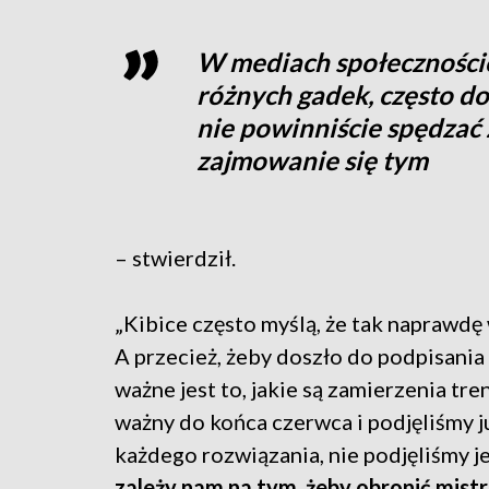
W mediach społecznościo
różnych gadek, często d
nie powinniście spędzać 
zajmowanie się tym
– stwierdził.
„Kibice często myślą, że tak naprawdę 
A przecież, żeby doszło do podpisania
ważne jest to, jakie są zamierzenia tr
ważny do końca czerwca i podjęliśmy 
każdego rozwiązania, nie podjęliśmy je
zależy nam na tym, żeby obronić mist