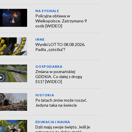
NA SYGNALE
Policyjna obława w
Wielkopolsce. Zatrzymano 9
osób [WIDEO]
INNE
Wyniki LOTTO 08.08.2026.
Padła „szóstka”?
GOSPODARKA
Zmiana w poznańskiej
GDDKiA. Co dalej z drogą
S11? [WIDEO]
HISTORIA
Po latach znów może ruszyć.
Jedyna taka na świecie
EDUKACJA I NAUKA
Dziś mają swoje święto. Jeśli je
zobaczysz, to dobry znak!