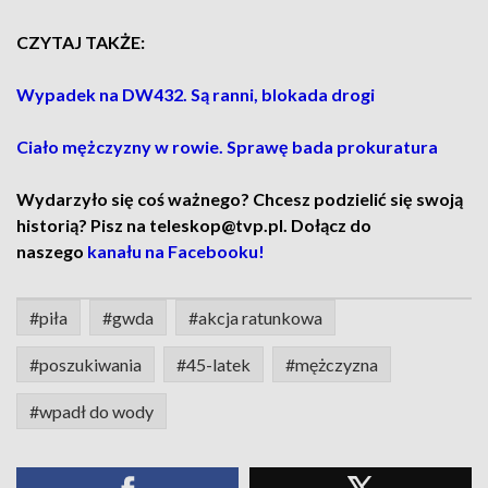
CZYTAJ TAKŻE:
Wypadek na DW432. Są ranni, blokada drogi
Ciało mężczyzny w rowie. Sprawę bada prokuratura
Wydarzyło się coś ważnego? Chcesz podzielić się swoją
historią? Pisz na teleskop@tvp.pl. Dołącz do
naszego
kanału na Facebooku!
#piła
#gwda
#akcja ratunkowa
#poszukiwania
#45-latek
#mężczyzna
#wpadł do wody