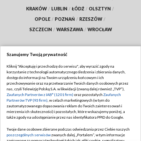
KRAKÓW
/
LUBLIN
/
ŁÓDŹ
/
OLSZTYN
/
OPOLE
/
POZNAŃ
/
RZESZÓW
/
SZCZECIN
/
WARSZAWA
/
WROCŁAW
Szanujemy Twoją prywatność
Dołącz do nas:
Kliknij "Akceptuję i przechodzę do serwisu", aby wyrazić zgody na
korzystanie z technologii automatycznego śledzenia i zbierania danych,
TVP
dostęp do informacji na Twoim urządzeniu końcowym i ich
Abonament TVP
przechowywanie oraz na przetwarzanie Twoich danych osobowych przez
Regulamin TVP
nas, czyli Telewizję Polską S.A. w likwidacji (zwaną dalej również „TVP”),
Emisja w TVP
Polityka prywatności
Zaufanych Partnerów z IAB* (1201 firm)
oraz pozostałych
Zaufanych
Partnerów TVP (93 firm)
, w celach marketingowych (w tym do
Centrum informacji TVP
Moje zgody
zautomatyzowanego dopasowania reklam do Twoich zainteresowań i
mierzenia ich skuteczności) i pozostałych, które wskazujemy poniżej, a
Naziemna Telewizja Cyfrowa
Pomoc
także zgody na udostępnianie przez nas identyfikatora PPID do Google.
Sklep TVP
Biuro reklamy
Twoje dane osobowe zbierane podczas odwiedzania przez Ciebie naszych
Rada Programowa
Kontakt
poszczególnych serwisów
zwanych dalej „Portalem”, w tym informacje
zapisywane za pomocą technologii takich jak: pliki cookie, sygnalizatory