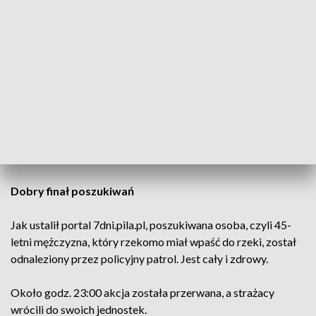
restauracji.
Na miejsce wysłano pięć zastępów straży pożarnej oraz OSP
Ratownictwo Wodne w Pile. Strażacy użyli łodzi, z której
prowadzili przeszukiwanie koryta rzeki. Równolegle
działania prowadzili płetwonurkowie, którzy sprawdzali dno
i nurt rzeki.
CZYTAJ TEŻ:
451 zarzutów dla 25-latka. Ofiarą padł
mieszkaniec Wielkopolski
Dobry finał poszukiwań
Jak ustalił portal 7dni.pila.pl, poszukiwana osoba, czyli 45-
letni mężczyzna, który rzekomo miał wpaść do rzeki, został
odnaleziony przez policyjny patrol. Jest cały i zdrowy.
Około godz. 23:00 akcja została przerwana, a strażacy
wrócili do swoich jednostek.