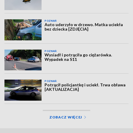
POZNAŃ
Auto uderzyło w drzewo. Matka uciekła
bez dziecka [ZDJĘCIA]
POZNAŃ
Wysiadł i potrąciła go ciężarówka.
Wypadek na S11
POZNAŃ
Potrącił policjantkę i uciekł. Trwa obława
[AKTUALIZACJA]
ZOBACZ WIĘCEJ