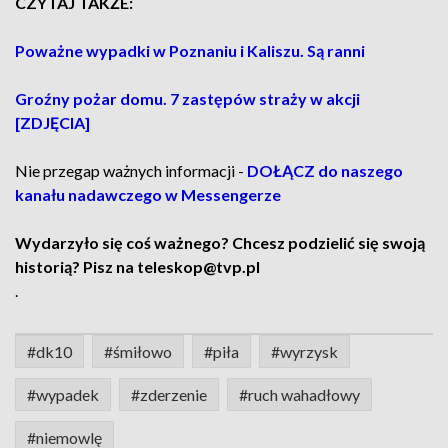
CZYTAJ TAKŻE:
Poważne wypadki w Poznaniu i Kaliszu. Są ranni
Groźny pożar domu. 7 zastępów straży w akcji
[ZDJĘCIA]
Nie przegap ważnych informacji -
DOŁĄCZ do naszego
kanału nadawczego w Messengerze
Wydarzyło się coś ważnego? Chcesz podzielić się swoją
historią? Pisz na teleskop@tvp.pl
.
#dk10
#śmiłowo
#piła
#wyrzysk
#wypadek
#zderzenie
#ruch wahadłowy
#niemowlę