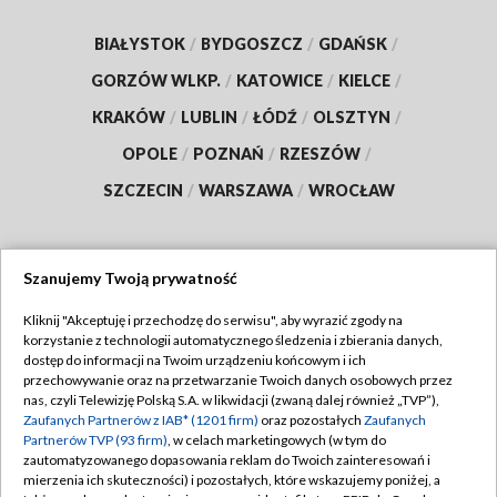
BIAŁYSTOK
/
BYDGOSZCZ
/
GDAŃSK
/
GORZÓW WLKP.
/
KATOWICE
/
KIELCE
/
KRAKÓW
/
LUBLIN
/
ŁÓDŹ
/
OLSZTYN
/
OPOLE
/
POZNAŃ
/
RZESZÓW
/
SZCZECIN
/
WARSZAWA
/
WROCŁAW
Szanujemy Twoją prywatność
Dołącz do nas:
Kliknij "Akceptuję i przechodzę do serwisu", aby wyrazić zgody na
korzystanie z technologii automatycznego śledzenia i zbierania danych,
TVP
dostęp do informacji na Twoim urządzeniu końcowym i ich
Abonament TVP
przechowywanie oraz na przetwarzanie Twoich danych osobowych przez
Regulamin TVP
nas, czyli Telewizję Polską S.A. w likwidacji (zwaną dalej również „TVP”),
Emisja w TVP
Polityka prywatności
Zaufanych Partnerów z IAB* (1201 firm)
oraz pozostałych
Zaufanych
Partnerów TVP (93 firm)
, w celach marketingowych (w tym do
Centrum informacji TVP
Moje zgody
zautomatyzowanego dopasowania reklam do Twoich zainteresowań i
mierzenia ich skuteczności) i pozostałych, które wskazujemy poniżej, a
Naziemna Telewizja Cyfrowa
Pomoc