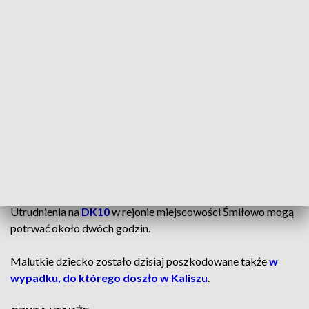
W jednym z samochodem było 2-
miesięczne dziecko. Wraz z matką zabrano
je do szpitala
– przekazał nam oficer dyżurny Państwowej Straży Pożarnej
w Poznaniu.
Na miejscu wypadku pracują służby, a
policja zdecydowała
o wprowadzeniu ruchu wahadłowego w obu kierunkach.
Utrudnienia na
DK10
w rejonie miejscowości Śmiłowo mogą
potrwać około dwóch godzin.
Malutkie dziecko zostało dzisiaj poszkodowane także
w
wypadku, do którego doszło w Kaliszu
.