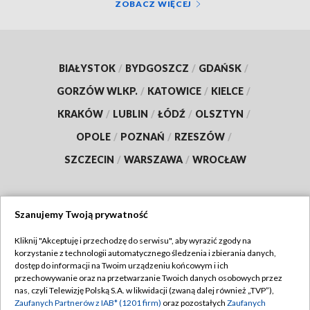
ZOBACZ WIĘCEJ
BIAŁYSTOK
/
BYDGOSZCZ
/
GDAŃSK
/
GORZÓW WLKP.
/
KATOWICE
/
KIELCE
/
KRAKÓW
/
LUBLIN
/
ŁÓDŹ
/
OLSZTYN
/
OPOLE
/
POZNAŃ
/
RZESZÓW
/
SZCZECIN
/
WARSZAWA
/
WROCŁAW
Szanujemy Twoją prywatność
Dołącz do nas:
Kliknij "Akceptuję i przechodzę do serwisu", aby wyrazić zgody na
korzystanie z technologii automatycznego śledzenia i zbierania danych,
TVP
dostęp do informacji na Twoim urządzeniu końcowym i ich
Abonament TVP
przechowywanie oraz na przetwarzanie Twoich danych osobowych przez
Regulamin TVP
nas, czyli Telewizję Polską S.A. w likwidacji (zwaną dalej również „TVP”),
Emisja w TVP
Polityka prywatności
Zaufanych Partnerów z IAB* (1201 firm)
oraz pozostałych
Zaufanych