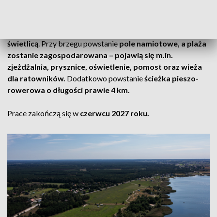
– mówi Łukasz Sadłowski, wójt gminy Przykona.
W planach jest m.in.
budowa przystani żeglarskiej ze
świetlicą
. Przy brzegu powstanie
pole namiotowe, a plaża
zostanie zagospodarowana – pojawią się m.in.
zjeżdżalnia, prysznice, oświetlenie, pomost oraz wieża
dla ratowników.
Dodatkowo powstanie
ścieżka pieszo-
rowerowa o długości prawie 4 km.
Prace zakończą się w
czerwcu 2027 roku.