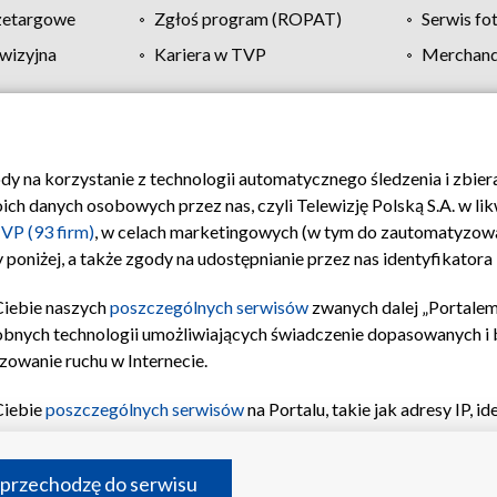
zetargowe
Zgłoś program (ROPAT)
Serwis fo
wizyjna
Kariera w TVP
Merchandi
Polityka prywatności
Moje zgody
Pomoc
Biuro re
ody na korzystanie z technologii automatycznego śledzenia i zbie
 danych osobowych przez nas, czyli Telewizję Polską S.A. w likw
VP (93 firm)
, w celach marketingowych (w tym do zautomatyzow
 poniżej, a także zgody na udostępnianie przez nas identyfikator
Ciebie naszych
poszczególnych serwisów
zwanych dalej „Portalem
obnych technologii umożliwiających świadczenie dopasowanych i be
zowanie ruchu w Internecie.
Ciebie
poszczególnych serwisów
na Portalu, takie jak adresy IP, 
sach Portalu czy historia odwiedzin będą przetwarzane przez TV
ji: przechowywania informacji na urządzeniu lub dostęp do nich,
©2026 Telewizja Polska S.A. w likwidacji
 przechodzę do serwisu
enia profilu spersonalizowanych treści, wyboru spersonalizowany