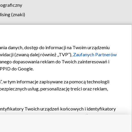
tograficzny
sing (znaki)
klamy
Kontakt
rania danych, dostęp do informacji na Twoim urządzeniu
idacji (zwaną dalej również „TVP”),
Zaufanych Partnerów
anego dopasowania reklam do Twoich zainteresowań i
a PPID do Google.
”, w tym informacje zapisywane za pomocą technologii
zpiecznych usług, personalizację treści oraz reklam,
identyfikatory Twoich urządzeń końcowych i identyfikatory
P,
Zaufanych Partnerów z IAB
oraz pozostałych
Zaufanych
 wyboru podstawowych reklam, wyboru spersonalizowanych
ch treści, pomiaru wydajności reklam, pomiaru wydajności