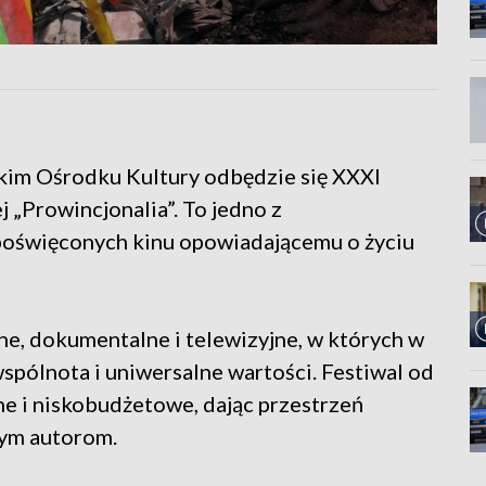
kim Ośrodku Kultury odbędzie się XXXI
 „Prowincjonalia”. To jedno z
poświęconych kinu opowiadającemu o życiu
rne, dokumentalne i telewizyjne, w których w
wspólnota i uniwersalne wartości. Festiwal od
żne i niskobudżetowe, dając przestrzeń
dym autorom.