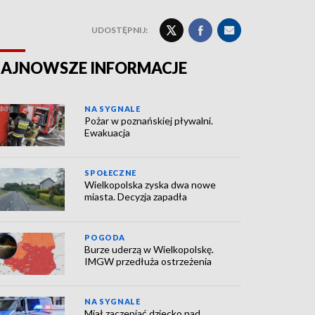
UDOSTĘPNIJ:
AJNOWSZE INFORMACJE
NA SYGNALE
Pożar w poznańskiej pływalni.
Ewakuacja
SPOŁECZNE
Wielkopolska zyska dwa nowe
miasta. Decyzja zapadła
POGODA
Burze uderzą w Wielkopolskę.
IMGW przedłuża ostrzeżenia
NA SYGNALE
Miał zaczepiać dziecko nad