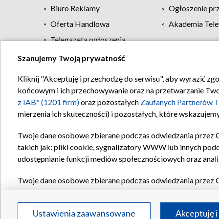
Biuro Reklamy
Ogłoszenie pr
Oferta Handlowa
Akademia Tele
Telegazeta ogłoszenia
Szanujemy Twoją prywatność
Regulamin TVP
Kliknij "Akceptuję i przechodzę do serwisu", aby wyrazić zg
końcowym i ich przechowywanie oraz na przetwarzanie Twoich
z IAB* (1201 firm)
oraz pozostałych
Zaufanych Partnerów T
mierzenia ich skuteczności) i pozostałych, które wskazujemy
Twoje dane osobowe zbierane podczas odwiedzania przez 
takich jak: pliki cookie, sygnalizatory WWW lub innych pod
udostępnianie funkcji mediów społecznościowych oraz anali
Twoje dane osobowe zbierane podczas odwiedzania przez 
plików cookie, informacje o Twoich wyszukiwaniach w serwi
Partnerów TVP
dla realizacji następujących celów i funkc
Ustawienia zaawansowane
Akceptuję i
reklam, tworzenia profilu spersonalizowanych reklam, tworz