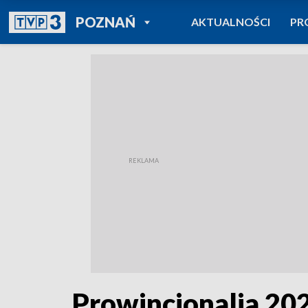
POWRÓT DO
POZNAŃ
AKTUALNOŚCI
PR
TVP REGIONY
Prowincjonalia 20