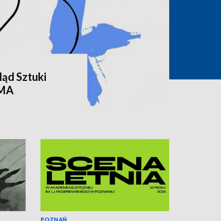
ąd Sztuki
RMA
POZNAŃ