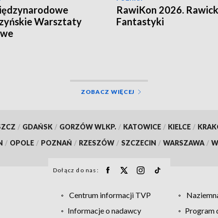
Międzynarodowe
RawiKon 2026. Rawick
zyńskie Warsztaty
Fantastyki
owe
ZOBACZ WIĘCEJ
SZCZ
/
GDAŃSK
/
GORZÓW WLKP.
/
KATOWICE
/
KIELCE
/
KRA
N
/
OPOLE
/
POZNAŃ
/
RZESZÓW
/
SZCZECIN
/
WARSZAWA
/
W
Dołącz do nas:
Centrum informacji TVP
Naziemna
Informacje o nadawcy
Program d