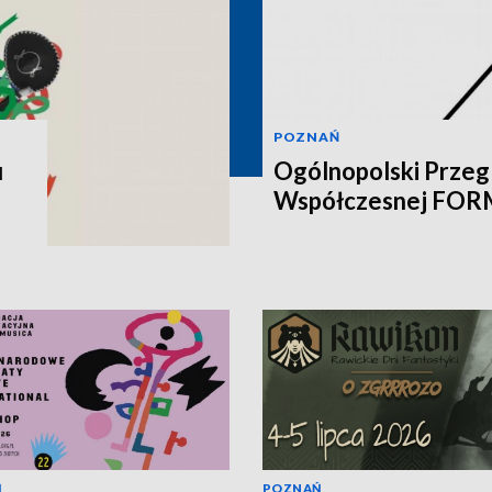
POZNAŃ
u
Ogólnopolski Przegl
Współczesnej FO
Ń
POZNAŃ