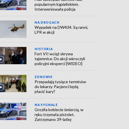
popularnym kąpieliskiem.
Interweniowała policja
NA DROGACH
Wypadek na DW434. Są ranni,
LPR w akcji
HISTORIA
Fort VII wciąż skrywa
tajemnice. Do akcji wkroczyli
policyjni eksperci [WIDEO]
ZDROWIE
Przepadają tysiące terminów
do lekarzy. Pacjenci będą
płacić kary?
NA SYGNALE
Groziła kobiecie śmiercią, w
ręku trzymała pistolet.
Zatrzymano 39-latkę