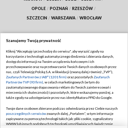
OPOLE
/
POZNAŃ
/
RZESZÓW
/
SZCZECIN
/
WARSZAWA
/
WROCŁAW
Szanujemy Twoją prywatność
Dołącz do nas:
Kliknij "Akceptuję i przechodzę do serwisu", aby wyrazić zgody na
korzystanie z technologii automatycznego śledzenia i zbierania danych,
TVP
dostęp do informacji na Twoim urządzeniu końcowym i ich
Abonament TVP
przechowywanie oraz na przetwarzanie Twoich danych osobowych przez
Regulamin TVP
nas, czyli Telewizję Polską S.A. w likwidacji (zwaną dalej również „TVP”),
Emisja w TVP
Polityka prywatności
Zaufanych Partnerów z IAB* (1201 firm)
oraz pozostałych
Zaufanych
Partnerów TVP (93 firm)
, w celach marketingowych (w tym do
Centrum informacji TVP
Moje zgody
zautomatyzowanego dopasowania reklam do Twoich zainteresowań i
mierzenia ich skuteczności) i pozostałych, które wskazujemy poniżej, a
Naziemna Telewizja Cyfrowa
Pomoc
także zgody na udostępnianie przez nas identyfikatora PPID do Google.
Sklep TVP
Biuro reklamy
Twoje dane osobowe zbierane podczas odwiedzania przez Ciebie naszych
Rada Programowa
Kontakt
poszczególnych serwisów
zwanych dalej „Portalem”, w tym informacje
zapisywane za pomocą technologii takich jak: pliki cookie, sygnalizatory
System NOS
WWW lub innych podobnych technologii umożliwiających świadczenie