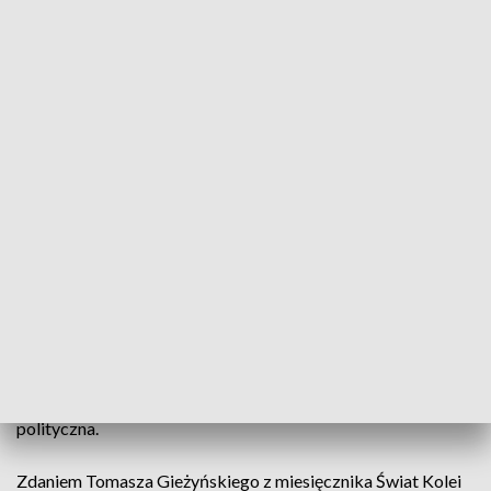
– zaznacza wicemarszałek województwa wielkopolskiego
Wojciech Jankowiak.
CZYTAJ TAKŻE:
Tor Poznań zamknięty. Wydano decyzję
Mówiło się o muzeum
Tu skala jest nieporównywalna.
Dwie hale wachlarzowe
pod dachem mogły pomieścić w jednym momencie
nawet 50 lokomotyw i taką funkcję miejsce to spełniało
przez ponad 130 lat.
O utworzeniu w Gnieźnie dużego – może nawet
narodowego – muzeum kolejnictwa mówiło się przez
lata
. Niestety nigdy za słowami nie poszła decyzja
polityczna.
Zdaniem Tomasza Gieżyńskiego z miesięcznika Świat Kolei