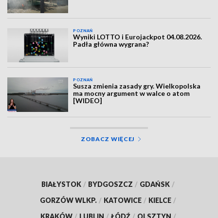
POZNAŃ
Wyniki LOTTO i Eurojackpot 04.08.2026.
Padła główna wygrana?
POZNAŃ
Susza zmienia zasady gry. Wielkopolska
ma mocny argument w walce o atom
[WIDEO]
ZOBACZ WIĘCEJ
BIAŁYSTOK
/
BYDGOSZCZ
/
GDAŃSK
/
GORZÓW WLKP.
/
KATOWICE
/
KIELCE
/
KRAKÓW
/
LUBLIN
/
ŁÓDŹ
/
OLSZTYN
/