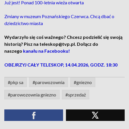
Już jest! Ponad 100-letnia wieża otwarta
Zmiany w muzeum Poznańskiego Czerwca. Chcą dbać o
dziedzictwo miasta
Wydarzyło się coś ważnego? Chcesz podzielić się swoją
historią? Pisz na teleskop@tvp.pl. Dołącz do
naszego
kanału na Facebooku!
OBEJRZYJ CAŁY TELESKOP, 14.04.2026, GODZ. 1
8:30
#pkp sa
#parowozownia
#gniezno
#parowozownia gniezno
#sprzedaż