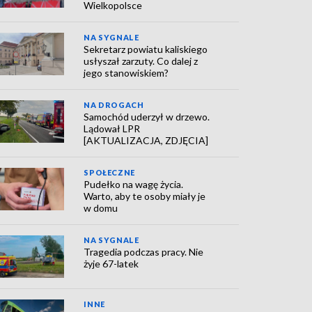
Wielkopolsce
NA SYGNALE
Sekretarz powiatu kaliskiego
usłyszał zarzuty. Co dalej z
jego stanowiskiem?
NA DROGACH
Samochód uderzył w drzewo.
Lądował LPR
[AKTUALIZACJA, ZDJĘCIA]
SPOŁECZNE
Pudełko na wagę życia.
Warto, aby te osoby miały je
w domu
NA SYGNALE
Tragedia podczas pracy. Nie
żyje 67-latek
INNE