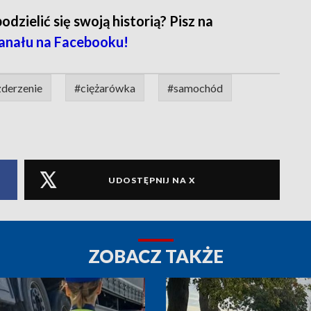
zielić się swoją historią? Pisz na
anału na Facebooku!
zderzenie
#ciężarówka
#samochód
UDOSTĘPNIJ NA X
ZOBACZ TAKŻE