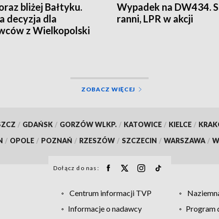
oraz bliżej Bałtyku.
Wypadek na DW434. S
 decyzja dla
ranni, LPR w akcji
wców z Wielkopolski
ZOBACZ WIĘCEJ
SZCZ
/
GDAŃSK
/
GORZÓW WLKP.
/
KATOWICE
/
KIELCE
/
KRA
N
/
OPOLE
/
POZNAŃ
/
RZESZÓW
/
SZCZECIN
/
WARSZAWA
/
W
Dołącz do nas:
Centrum informacji TVP
Naziemna
Informacje o nadawcy
Program d