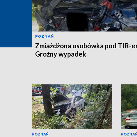
POZNAŃ
Zmiażdżona osobówka pod TIR-e
Groźny wypadek
POZNAŃ
POZNA