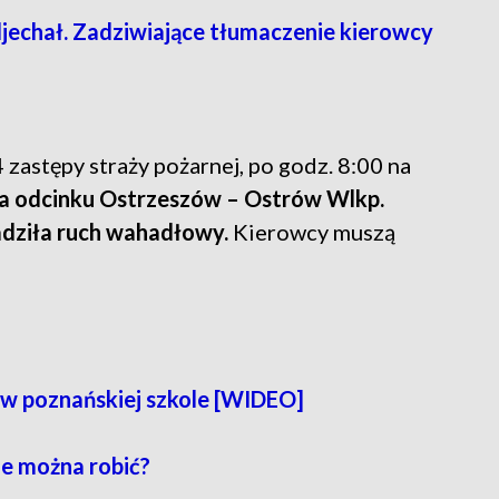
djechał. Zadziwiające tłumaczenie kierowcy
astępy straży pożarnej, po godz. 8:00 na
a odcinku Ostrzeszów – Ostrów Wlkp.
adziła ruch wahadłowy.
Kierowcy muszą
 w poznańskiej szkole [WIDEO]
ie można robić?