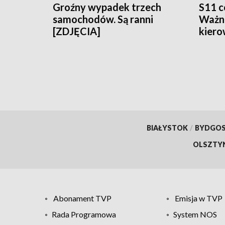
Groźny wypadek trzech
S11 c
samochodów. Są ranni
Ważna
[ZDJĘCIA]
kiero
BIAŁYSTOK
/
BYDGO
OLSZTY
Abonament TVP
Emisja w TVP
Rada Programowa
System NOS