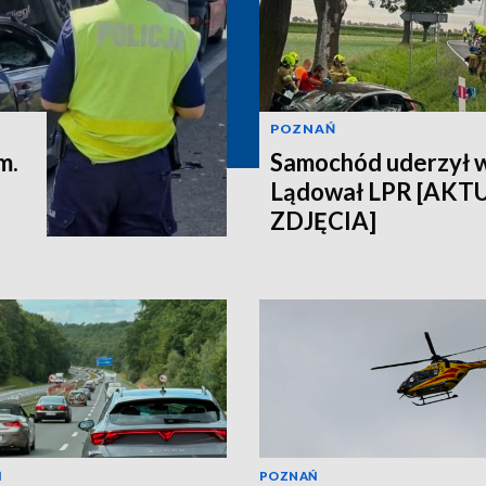
POZNAŃ
m.
Samochód uderzył 
Lądował LPR [AKT
ZDJĘCIA]
Ń
POZNAŃ