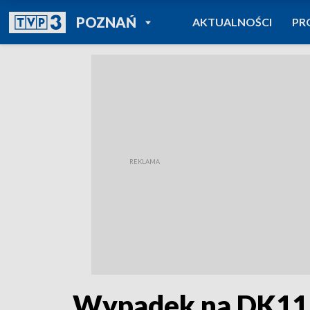
POWRÓT DO
POZNAŃ
AKTUALNOŚCI
PR
TVP REGIONY
Wypadek na DK11. 