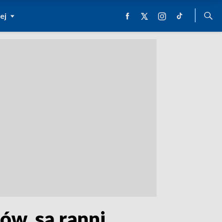
ej
w, są ranni.