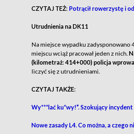
CZYTAJ TEŻ:
Potrącił rowerzystę i o
Utrudnienia na DK11
Na miejsce wypadku zadysponowano 4 z
miejscu wciąż pracował jeden z nich.
N
(kilometraż: 414+000) policja wprow
liczyć się z utrudnieniami.
CZYTAJ TAKŻE:
Wy***lać ku*wy!”. Szokujący incydent
Nowe zasady L4. Co można, a czego n