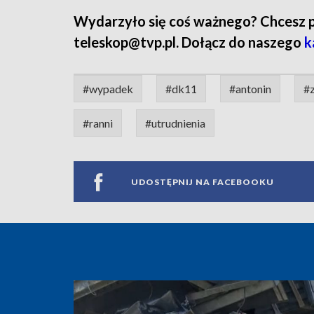
Wydarzyło się coś ważnego? Chcesz pod
teleskop@tvp.pl. Dołącz do naszego
k
#wypadek
#dk11
#antonin
#
#ranni
#utrudnienia
UDOSTĘPNIJ NA FACEBOOKU