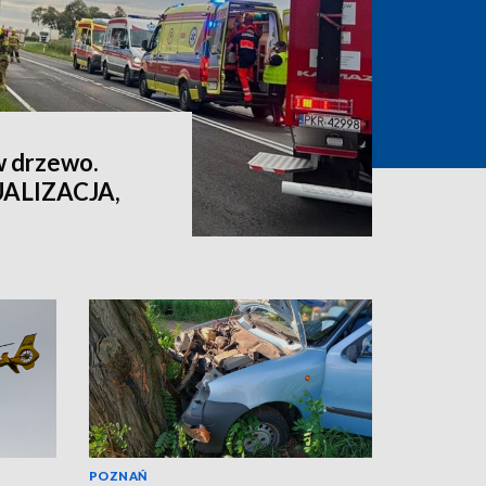
w drzewo.
UALIZACJA,
POZNAŃ