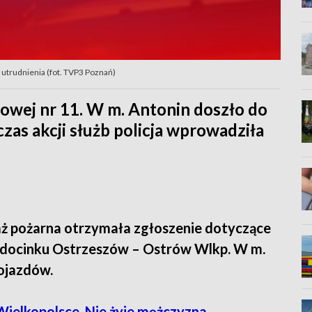
 utrudnienia (fot. TVP3 Poznań)
owej nr 11. W m. Antonin doszło do
zas akcji służb policja wprowadziła
raż pożarna otrzymała zgłoszenie dotyczące
 docinku Ostrzeszów – Ostrów Wlkp. W m.
ojazdów.
ielkopolsce. Nie żyje mężczyzna