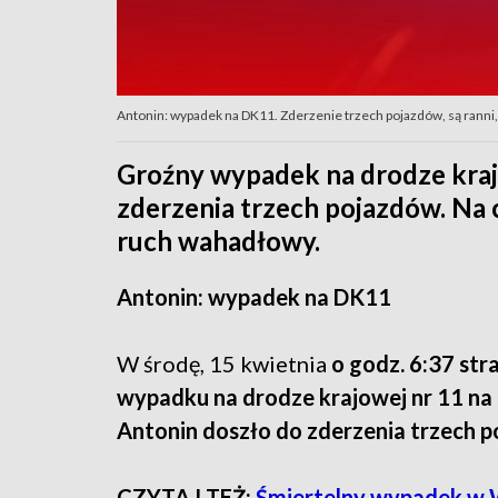
Antonin: wypadek na DK11. Zderzenie trzech pojazdów, są ranni,
Groźny wypadek na drodze kraj
zderzenia trzech pojazdów. Na c
ruch wahadłowy.
Antonin: wypadek na DK11
W środę, 15 kwietnia
o godz. 6:37 st
wypadku na drodze krajowej nr 11 na
Antonin doszło do zderzenia trzech p
CZYTAJ TEŻ:
Śmiertelny wypadek w W