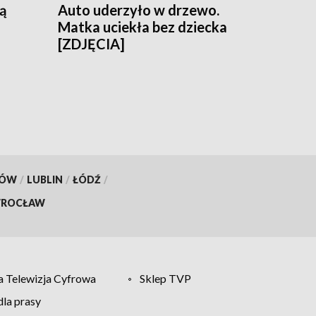
ą
Auto uderzyło w drzewo.
Matka uciekła bez dziecka
[ZDJĘCIA]
KÓW
/
LUBLIN
/
ŁÓDŹ
/
ROCŁAW
 Telewizja Cyfrowa
Sklep TVP
la prasy