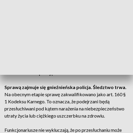
godz. 20:00 w Parku Miejskim w Gnieźnie, w rejonie tzw.
grot.
Według relacji matki poszkodowanej
16-latki
dziewczyna została napadnięta przez grupę osób w
wieku około 17–19 lat.
W wyniku ataku dziewczyna
doznała poważnych obrażeń –
złamania nogi oraz lekkiego
wstrząsu mózgu.
CZYTAJ TEŻ:
„Wy***lać ku*wy!”. Szokujący incydent w
poznańskiej szkole [WIDEO, AKTUALIZACJA]
Powiadomiono policję
Sprawą zajmuje się gnieźnieńska policja. Śledztwo trwa.
Na obecnym etapie sprawę zakwalifikowano jako art. 160 §
1 Kodeksu Karnego. To oznacza, że podejrzani będą
przesłuchiwani pod kątem narażenia na niebezpieczeństwo
utraty życia lub ciężkiego uszczerbku na zdrowiu.
Funkcjonariusze nie wykluczają, że po przesłuchaniu może