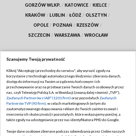
GORZÓW WLKP.
/
KATOWICE
/
KIELCE
/
KRAKÓW
/
LUBLIN
/
ŁÓDŹ
/
OLSZTYN
/
OPOLE
/
POZNAŃ
/
RZESZÓW
/
SZCZECIN
/
WARSZAWA
/
WROCŁAW
Szanujemy Twoją prywatność
Dołącz do nas:
Kliknij "Akceptuję i przechodzę do serwisu", aby wyrazić zgody na
korzystanie z technologii automatycznego śledzenia i zbierania danych,
TVP
dostęp do informacji na Twoim urządzeniu końcowym i ich
Abonament TVP
przechowywanie oraz na przetwarzanie Twoich danych osobowych przez
Regulamin TVP
nas, czyli Telewizję Polską S.A. w likwidacji (zwaną dalej również „TVP”),
Emisja w TVP
Polityka prywatności
Zaufanych Partnerów z IAB* (1201 firm)
oraz pozostałych
Zaufanych
Partnerów TVP (93 firm)
, w celach marketingowych (w tym do
Centrum informacji TVP
Moje zgody
zautomatyzowanego dopasowania reklam do Twoich zainteresowań i
mierzenia ich skuteczności) i pozostałych, które wskazujemy poniżej, a
Naziemna Telewizja Cyfrowa
Pomoc
także zgody na udostępnianie przez nas identyfikatora PPID do Google.
Sklep TVP
Biuro reklamy
Twoje dane osobowe zbierane podczas odwiedzania przez Ciebie naszych
Rada Programowa