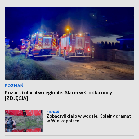
POZNAŃ
Pożar stolarni w regionie. Alarm w środku nocy
[ZDJĘCIA]
POZNAŃ
Zobaczyli ciało w wodzie. Kolejny dramat
w Wielkopolsce