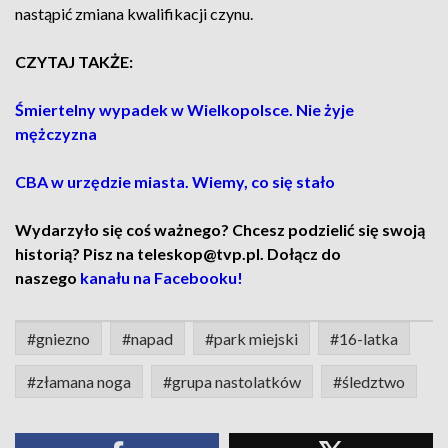
nastąpić zmiana kwalifikacji czynu.
CZYTAJ TAKŻE:
Śmiertelny wypadek w Wielkopolsce. Nie żyje
mężczyzna
CBA w urzędzie miasta. Wiemy, co się stało
Wydarzyło się coś ważnego? Chcesz podzielić się swoją
historią? Pisz na teleskop@tvp.pl. Dołącz do
naszego
kanału na Facebooku!
#gniezno
#napad
#park miejski
#16-latka
#złamana noga
#grupa nastolatków
#śledztwo