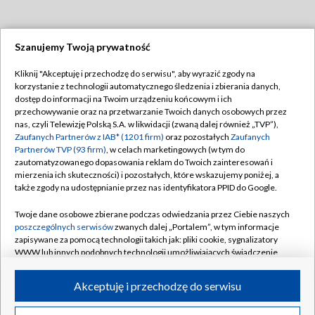
Szanujemy Twoją prywatność
Dołącz do nas:
Kliknij "Akceptuję i przechodzę do serwisu", aby wyrazić zgody na
korzystanie z technologii automatycznego śledzenia i zbierania danych,
TVP
dostęp do informacji na Twoim urządzeniu końcowym i ich
Abonament TVP
przechowywanie oraz na przetwarzanie Twoich danych osobowych przez
Regulamin TVP
nas, czyli Telewizję Polską S.A. w likwidacji (zwaną dalej również „TVP”),
Emisja w TVP
Polityka prywatności
Zaufanych Partnerów z IAB* (1201 firm)
oraz pozostałych
Zaufanych
Partnerów TVP (93 firm)
, w celach marketingowych (w tym do
Centrum informacji TVP
Moje zgody
zautomatyzowanego dopasowania reklam do Twoich zainteresowań i
mierzenia ich skuteczności) i pozostałych, które wskazujemy poniżej, a
Naziemna Telewizja Cyfrowa
Pomoc
także zgody na udostępnianie przez nas identyfikatora PPID do Google.
Sklep TVP
Biuro reklamy
Twoje dane osobowe zbierane podczas odwiedzania przez Ciebie naszych
Rada Programowa
Kontakt
poszczególnych serwisów
zwanych dalej „Portalem”, w tym informacje
zapisywane za pomocą technologii takich jak: pliki cookie, sygnalizatory
System NOS
WWW lub innych podobnych technologii umożliwiających świadczenie
dopasowanych i bezpiecznych usług, personalizację treści oraz reklam,
Informacje o nadawcy
Kanały
udostępnianie funkcji mediów społecznościowych oraz analizowanie
Akceptuję i przechodzę do serwisu
ruchu w Internecie.
Program dla prasy
©2026 Telewizja Polska S.A. w likwidacji
Biuro Reklamy