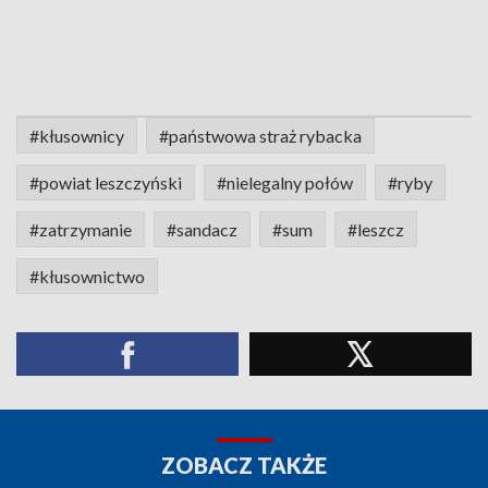
#kłusownicy
#państwowa straż rybacka
#powiat leszczyński
#nielegalny połów
#ryby
#zatrzymanie
#sandacz
#sum
#leszcz
#kłusownictwo
ZOBACZ TAKŻE