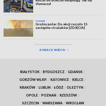
Ruszył do ucieczki hulajnogą. Tak się
tłumaczył
POZNAŃ
Groźny pożar. Do akcji ruszyło 15
zastępów strażaków [ZDJĘCIA]
ZOBACZ WIĘCEJ
BIAŁYSTOK
/
BYDGOSZCZ
/
GDAŃSK
/
GORZÓW WLKP.
/
KATOWICE
/
KIELCE
/
KRAKÓW
/
LUBLIN
/
ŁÓDŹ
/
OLSZTYN
/
OPOLE
/
POZNAŃ
/
RZESZÓW
/
SZCZECIN
/
WARSZAWA
/
WROCŁAW