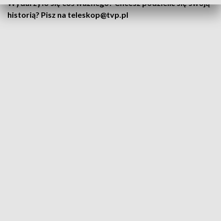
Wydarzyło się coś ważnego? Chcesz podzielić się swoją
historią? Pisz na teleskop@tvp.pl