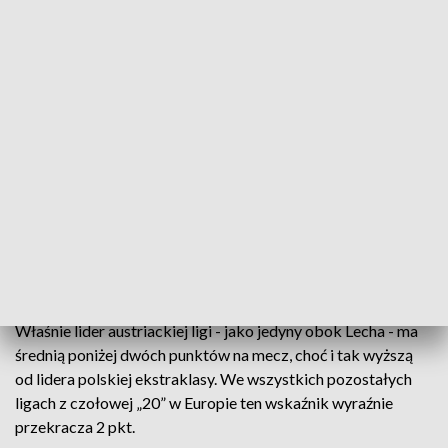
dorobek wynosi 76 pkt w 29 meczach, co oznacza, że oba
zespoły zdobywały dotychczas 2,62 pkt na mecz.
Niewiele ustępuje im Barcelona. Ekipa Roberta
Lewandowskiego i Wojciecha Szczęsnego zgromadziła 79
punktów w 31 spotkaniach – średnio 2,55.
W ligach belgijskiej i austriackiej po sezonie zasadniczym
nastąpił podział punktów (podobnie było jeszcze kilka lat
temu w Polsce), lecz w poniższym zestawieniu uwzględniono
średnią z całego dorobku tamtejszych liderów, odpowiednio
– Royale Union SG (2,25) oraz Sturmu Graz (1,77).
Właśnie lider austriackiej ligi - jako jedyny obok Lecha - ma
średnią poniżej dwóch punktów na mecz, choć i tak wyższą
od lidera polskiej ekstraklasy. We wszystkich pozostałych
ligach z czołowej „20” w Europie ten wskaźnik wyraźnie
przekracza 2 pkt.