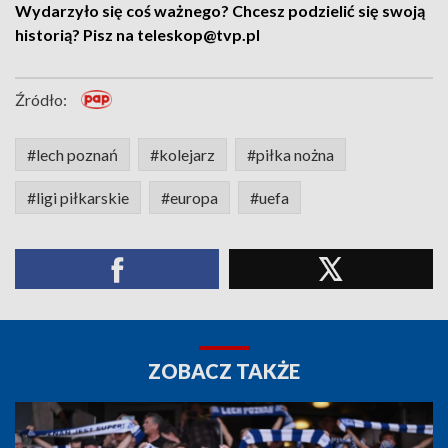
Wydarzyło się coś ważnego? Chcesz podzielić się swoją
historią? Pisz na teleskop@tvp.pl
Źródło:
#lech poznań
#kolejarz
#piłka nożna
#ligi piłkarskie
#europa
#uefa
ZOBACZ TAKŻE