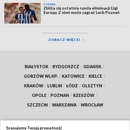
POZNAŃ
Zbliża się ostatnia runda eliminacji Ligi
Europy. Z nimi może zagrać Lech Poznań
ZOBACZ WIĘCEJ
BIAŁYSTOK
/
BYDGOSZCZ
/
GDAŃSK
/
GORZÓW WLKP.
/
KATOWICE
/
KIELCE
/
KRAKÓW
/
LUBLIN
/
ŁÓDŹ
/
OLSZTYN
/
OPOLE
/
POZNAŃ
/
RZESZÓW
/
SZCZECIN
/
WARSZAWA
/
WROCŁAW
Szanujemy Twoją prywatność