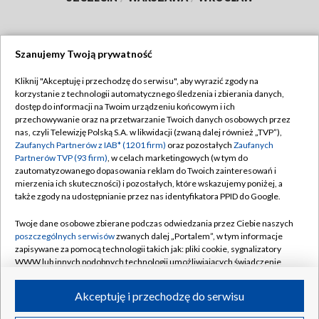
Szanujemy Twoją prywatność
Dołącz do nas:
Kliknij "Akceptuję i przechodzę do serwisu", aby wyrazić zgody na
korzystanie z technologii automatycznego śledzenia i zbierania danych,
TVP
dostęp do informacji na Twoim urządzeniu końcowym i ich
Abonament TVP
przechowywanie oraz na przetwarzanie Twoich danych osobowych przez
Regulamin TVP
nas, czyli Telewizję Polską S.A. w likwidacji (zwaną dalej również „TVP”),
Emisja w TVP
Polityka prywatności
Zaufanych Partnerów z IAB* (1201 firm)
oraz pozostałych
Zaufanych
Partnerów TVP (93 firm)
, w celach marketingowych (w tym do
Centrum informacji TVP
Moje zgody
zautomatyzowanego dopasowania reklam do Twoich zainteresowań i
mierzenia ich skuteczności) i pozostałych, które wskazujemy poniżej, a
Naziemna Telewizja Cyfrowa
Pomoc
także zgody na udostępnianie przez nas identyfikatora PPID do Google.
Sklep TVP
Biuro reklamy
Twoje dane osobowe zbierane podczas odwiedzania przez Ciebie naszych
Rada Programowa
Kontakt
poszczególnych serwisów
zwanych dalej „Portalem”, w tym informacje
zapisywane za pomocą technologii takich jak: pliki cookie, sygnalizatory
System NOS
WWW lub innych podobnych technologii umożliwiających świadczenie
dopasowanych i bezpiecznych usług, personalizację treści oraz reklam,
Informacje o nadawcy
Kanały
udostępnianie funkcji mediów społecznościowych oraz analizowanie
Akceptuję i przechodzę do serwisu
ruchu w Internecie.
Program dla prasy
©2026 Telewizja Polska S.A. w likwidacji