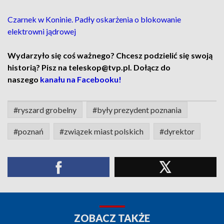
Czarnek w Koninie. Padły oskarżenia o blokowanie
elektrowni jądrowej
Wydarzyło się coś ważnego? Chcesz podzielić się swoją
historią? Pisz na teleskop@tvp.pl. Dołącz do
naszego
kanału na Facebooku!
#ryszard grobelny
#były prezydent poznania
#poznań
#związek miast polskich
#dyrektor
ZOBACZ TAKŻE