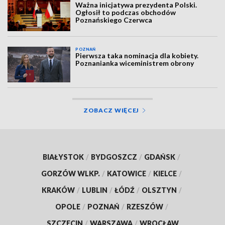
Ważna inicjatywa prezydenta Polski.
Ogłosił to podczas obchodów
Poznańskiego Czerwca
POZNAŃ
Pierwsza taka nominacja dla kobiety.
Poznanianka wiceministrem obrony
ZOBACZ WIĘCEJ
BIAŁYSTOK
/
BYDGOSZCZ
/
GDAŃSK
/
GORZÓW WLKP.
/
KATOWICE
/
KIELCE
/
KRAKÓW
/
LUBLIN
/
ŁÓDŹ
/
OLSZTYN
/
OPOLE
/
POZNAŃ
/
RZESZÓW
/
SZCZECIN
/
WARSZAWA
/
WROCŁAW