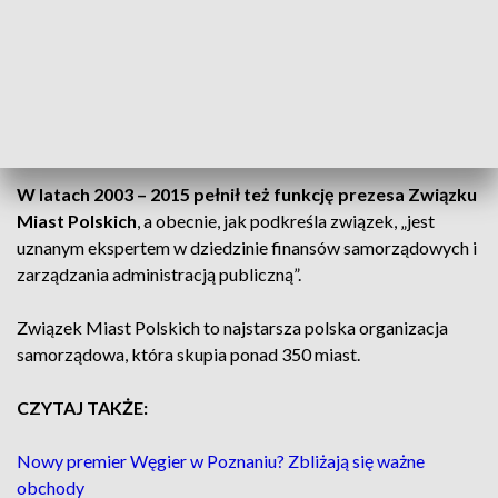
biurem związku, przechodzi na emeryturę.
Ryszard Grobelny to doskonale znany samorządowiec,
ekonomista i wieloletni prezydent Poznania.
To stanowisko
objął w 1998 r. W 2014 r. nowym włodarzem został
wybrany Jacek Jaśkowiak.
W latach 2003 – 2015 pełnił też funkcję prezesa Związku
Miast Polskich
, a obecnie, jak podkreśla związek, „jest
uznanym ekspertem w dziedzinie finansów samorządowych i
zarządzania administracją publiczną”.
Związek Miast Polskich to najstarsza polska organizacja
samorządowa, która skupia ponad 350 miast.
CZYTAJ TAKŻE:
Nowy premier Węgier w Poznaniu? Zbliżają się ważne
obchody