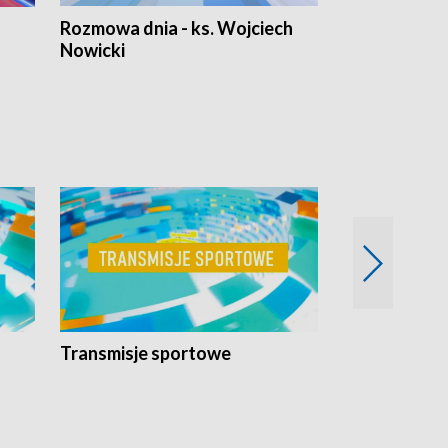
Rozmowa dnia - ks. Wojciech
Euro Fakty
Nowicki
Transmisje sportowe
Reportaże s