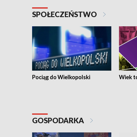
SPOŁECZEŃSTWO
Pociąg do Wielkopolski
Wiek to
GOSPODARKA