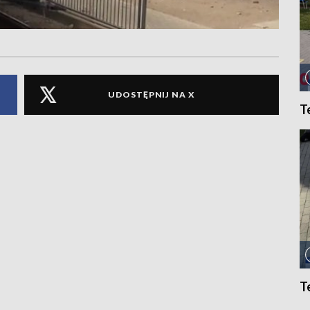
UDOSTĘPNIJ NA X
T
T