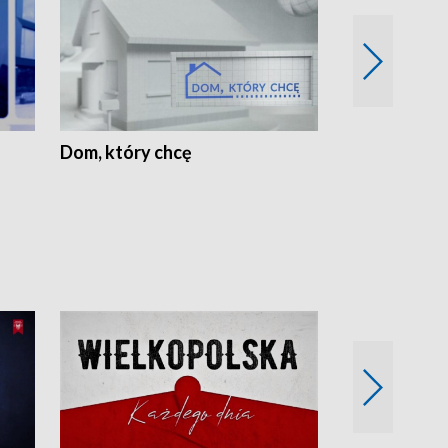
Dom, który chcę
Biznes Wielk