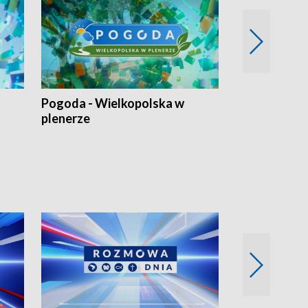
Pogoda - Wielkopolska w
Eko prognoza
plenerze