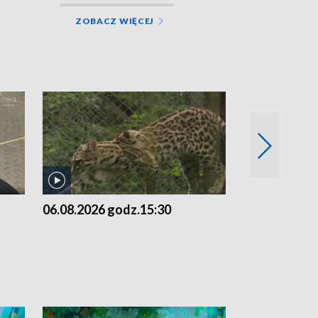
ZOBACZ WIĘCEJ
06.08.2026 godz.15:30
05.08.2026 g