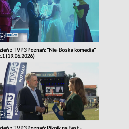
zień z TVP3 Poznań: "Nie-Boska komedia"
z.1 (19.06.2026)
zień z TVP3 Poznań: Piknik na Fest -