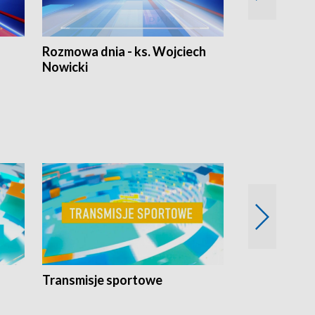
Rozmowa dnia - ks. Wojciech
Euro Fakty
Nowicki
Transmisje sportowe
Reportaże s