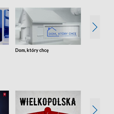
Dom, który chcę
Biznes Wielk