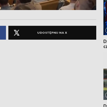
UDOSTĘPNIJ NA X
D
c
D