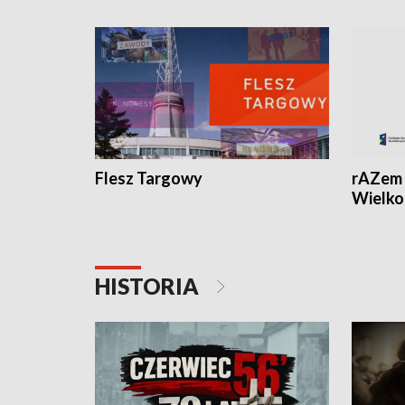
Flesz Targowy
rAZem 
Wielko
HISTORIA