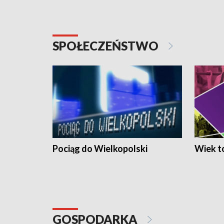
SPOŁECZEŃSTWO
Pociąg do Wielkopolski
Wiek to
GOSPODARKA