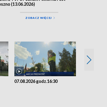
eszno (13.06.2026)
ZOBACZ WIĘCEJ
07.08.2026 godz.16:30
07.08.2026 g