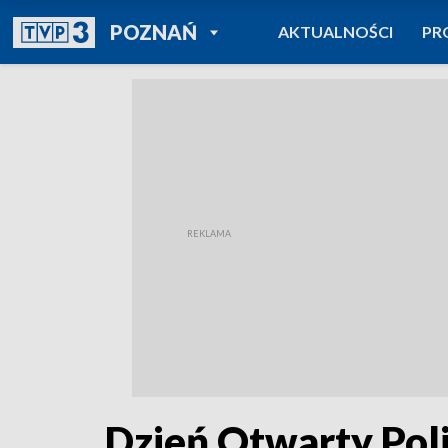
POWRÓT DO
POZNAŃ
AKTUALNOŚCI
PR
TVP REGIONY
Dzień Otwarty Poli