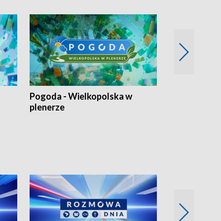
Pogoda - Wielkopolska w
Eko prognoza
plenerze