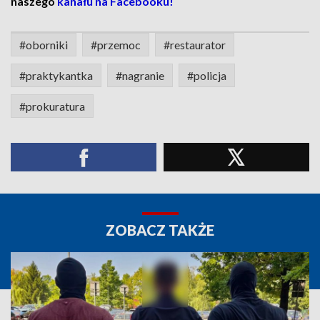
naszego
kanału na Facebooku!
#oborniki
#przemoc
#restaurator
#praktykantka
#nagranie
#policja
#prokuratura
ZOBACZ TAKŻE