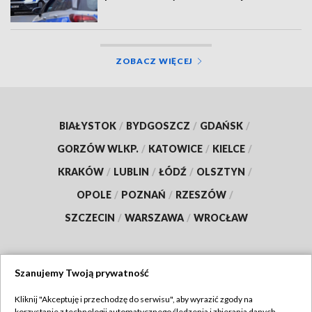
ZOBACZ WIĘCEJ
BIAŁYSTOK
/
BYDGOSZCZ
/
GDAŃSK
/
GORZÓW WLKP.
/
KATOWICE
/
KIELCE
/
KRAKÓW
/
LUBLIN
/
ŁÓDŹ
/
OLSZTYN
/
OPOLE
/
POZNAŃ
/
RZESZÓW
/
SZCZECIN
/
WARSZAWA
/
WROCŁAW
Szanujemy Twoją prywatność
Dołącz do nas:
Kliknij "Akceptuję i przechodzę do serwisu", aby wyrazić zgody na
korzystanie z technologii automatycznego śledzenia i zbierania danych,