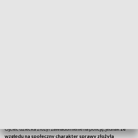
Na opublikowanym nagraniu widać i słychać, jak
mężczyzna bije 15-letnią Nadię.
Redaktor Grzegorz
Ługawiak porozmawiał z restauratorem, który zdawał się
bagatelizować całą sprawę.
Mówił, że dziewczyna była
przez całe praktyki krnąbra, nie chciała go wpuścić do
pokoju socjalnego. Kiedy tam się dostał, to, jak mówi,
zrobił tylko wiatr koło niej.
Gdy redaktor Radia Poznań zapytał,
czy nie żałuje tej
sprawy, powiedział: „Nie będzie mną g**niara zamiatać,
starym dziadem”.
CZYTAJ TAKŻE:
Afera korupcyjna w Poznaniu. CBA rozbiło
układ
Wkracza prokuratura
Ojciec dziecka złożył zawiadomienie na policję, jednak
ze
względu na społeczny charakter sprawy złożyła