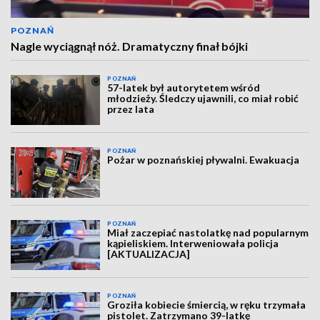
POZNAŃ
Nagle wyciągnął nóż. Dramatyczny finał bójki
POZNAŃ
57-latek był autorytetem wśród
młodzieży. Śledczy ujawnili, co miał robić
przez lata
POZNAŃ
Pożar w poznańskiej pływalni. Ewakuacja
POZNAŃ
Miał zaczepiać nastolatkę nad popularnym
kąpieliskiem. Interweniowała policja
[AKTUALIZACJA]
POZNAŃ
Groziła kobiecie śmiercią, w ręku trzymała
pistolet. Zatrzymano 39-latkę