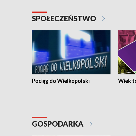
SPOŁECZEŃSTWO
Pociąg do Wielkopolski
Wiek to
GOSPODARKA