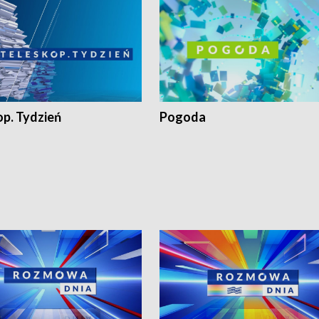
op. Tydzień
Pogoda