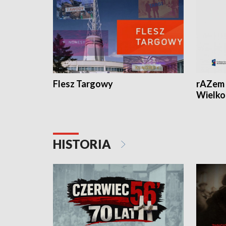
Flesz Targowy
rAZem 
Wielko
HISTORIA