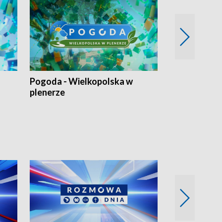
Pogoda - Wielkopolska w
Eko prognoza
plenerze