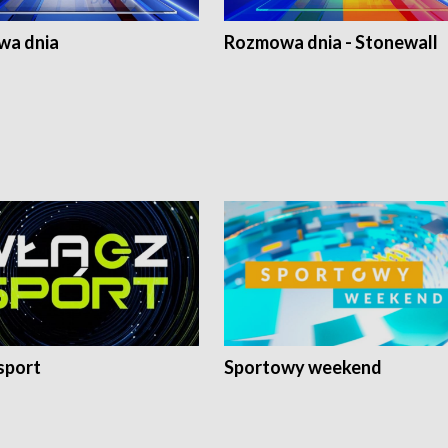
a dnia
Rozmowa dnia - Stonewall
sport
Sportowy weekend