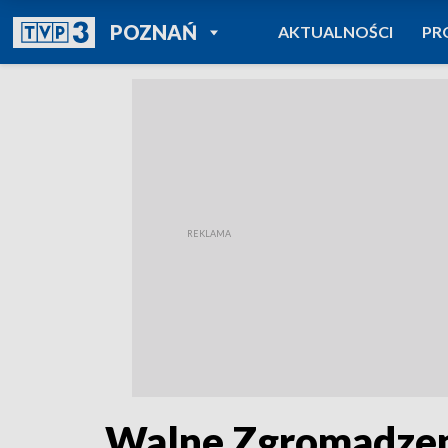
POWRÓT DO
POZNAŃ
AKTUALNOŚCI
PR
TVP REGIONY
Walne Zgromadzeni