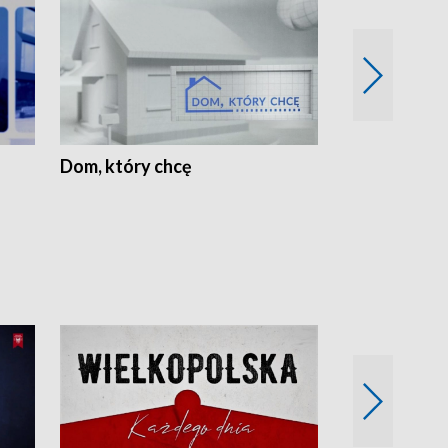
Dom, który chcę
Biznes Wielk