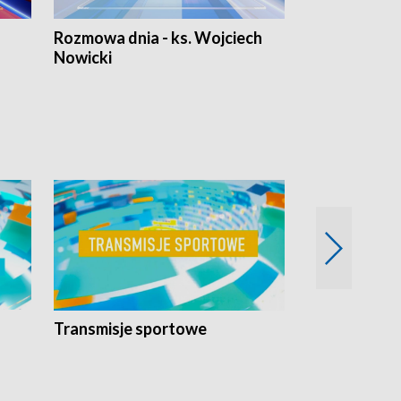
Rozmowa dnia - ks. Wojciech
Euro Fakty
Nowicki
Transmisje sportowe
Reportaże s