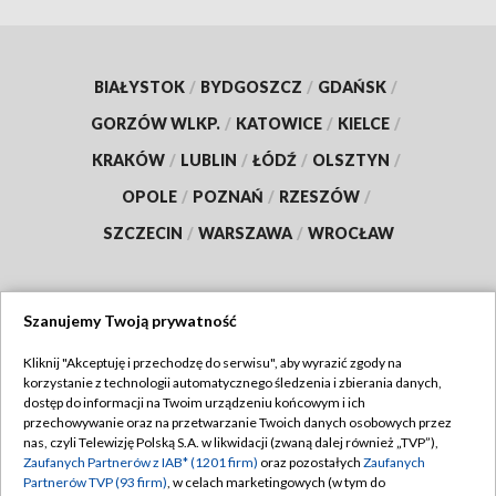
BIAŁYSTOK
/
BYDGOSZCZ
/
GDAŃSK
/
GORZÓW WLKP.
/
KATOWICE
/
KIELCE
/
KRAKÓW
/
LUBLIN
/
ŁÓDŹ
/
OLSZTYN
/
OPOLE
/
POZNAŃ
/
RZESZÓW
/
SZCZECIN
/
WARSZAWA
/
WROCŁAW
Szanujemy Twoją prywatność
Dołącz do nas:
Kliknij "Akceptuję i przechodzę do serwisu", aby wyrazić zgody na
korzystanie z technologii automatycznego śledzenia i zbierania danych,
TVP
dostęp do informacji na Twoim urządzeniu końcowym i ich
Abonament TVP
przechowywanie oraz na przetwarzanie Twoich danych osobowych przez
Regulamin TVP
nas, czyli Telewizję Polską S.A. w likwidacji (zwaną dalej również „TVP”),
Emisja w TVP
Zaufanych Partnerów z IAB* (1201 firm)
oraz pozostałych
Zaufanych
Polityka prywatności
Partnerów TVP (93 firm)
, w celach marketingowych (w tym do
Centrum informacji TVP