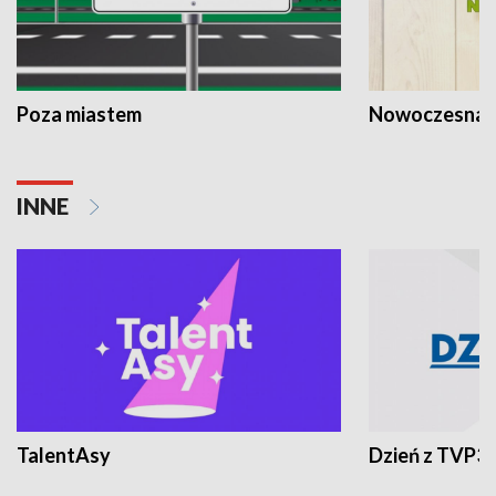
Poza miastem
Nowoczesna 
INNE
TalentAsy
Dzień z TVP3