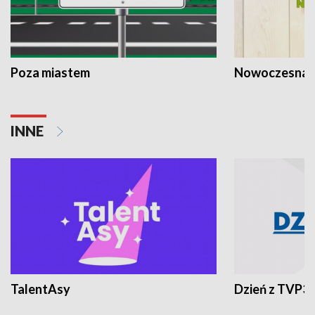
Poza miastem
Nowoczesna 
INNE
TalentAsy
Dzień z TVP3