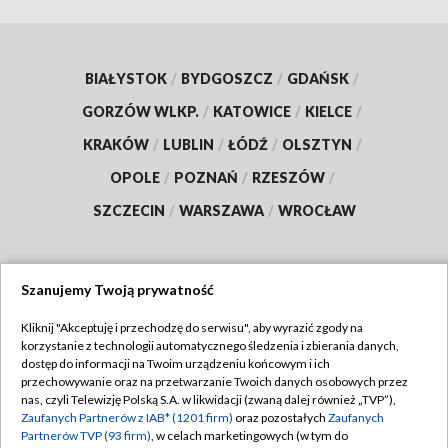
BIAŁYSTOK
/
BYDGOSZCZ
/
GDAŃSK
/
GORZÓW WLKP.
/
KATOWICE
/
KIELCE
/
KRAKÓW
/
LUBLIN
/
ŁÓDŹ
/
OLSZTYN
/
OPOLE
/
POZNAŃ
/
RZESZÓW
/
SZCZECIN
/
WARSZAWA
/
WROCŁAW
Szanujemy Twoją prywatność
Dołącz do nas:
Kliknij "Akceptuję i przechodzę do serwisu", aby wyrazić zgody na
korzystanie z technologii automatycznego śledzenia i zbierania danych,
TVP
dostęp do informacji na Twoim urządzeniu końcowym i ich
Abonament TVP
przechowywanie oraz na przetwarzanie Twoich danych osobowych przez
Regulamin TVP
nas, czyli Telewizję Polską S.A. w likwidacji (zwaną dalej również „TVP”),
Emisja w TVP
Zaufanych Partnerów z IAB* (1201 firm)
oraz pozostałych
Zaufanych
Polityka prywatności
Partnerów TVP (93 firm)
, w celach marketingowych (w tym do
Centrum informacji TVP