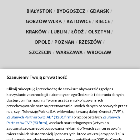
BIAŁYSTOK
/
BYDGOSZCZ
/
GDAŃSK
/
GORZÓW WLKP.
/
KATOWICE
/
KIELCE
/
KRAKÓW
/
LUBLIN
/
ŁÓDŹ
/
OLSZTYN
/
OPOLE
/
POZNAŃ
/
RZESZÓW
/
SZCZECIN
/
WARSZAWA
/
WROCŁAW
Szanujemy Twoją prywatność
Dołącz do nas:
Kliknij "Akceptuję i przechodzę do serwisu", aby wyrazić zgody na
korzystanie z technologii automatycznego śledzenia i zbierania danych,
TVP
dostęp do informacji na Twoim urządzeniu końcowym i ich
Abonament TVP
przechowywanie oraz na przetwarzanie Twoich danych osobowych przez
Regulamin TVP
nas, czyli Telewizję Polską S.A. w likwidacji (zwaną dalej również „TVP”),
Emisja w TVP
Polityka prywatności
Zaufanych Partnerów z IAB* (1201 firm)
oraz pozostałych
Zaufanych
Partnerów TVP (93 firm)
, w celach marketingowych (w tym do
Centrum informacji TVP
Moje zgody
zautomatyzowanego dopasowania reklam do Twoich zainteresowań i
mierzenia ich skuteczności) i pozostałych, które wskazujemy poniżej, a
Naziemna Telewizja Cyfrowa
Pomoc
także zgody na udostępnianie przez nas identyfikatora PPID do Google.