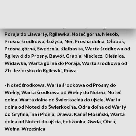
dotyczy obszarów:
· Warta górna od Liswarty do Widawki, Warta górna od
Widawki do Zb. Jeziorsko, Liswarta, Warta górna od
Poraja do Liswarty, Rgilewka, Noteć górna, Niesób,
Prosna środkowa, Łużyca, Ner, Prosna dolna, Ołobok,
Prosna górna, Swędrnia, Kiełbaska, Warta środkowa od
Rgilewki do Prosny, Bawół, Grabia, Nieciecz, Oleśnica,
Widawka, Warta górna do Poraja, Warta środkowa od
Zb. Jeziorsko do Rgilewki, Powa
· Noteć środkowa, Warta środkowa od Prosny do
Wełny, Warta środkowa od Wełny do Noteci, Noteć
dolna, Warta dolna od Świerkocina do ujścia, Warta
dolna od Noteci do Świerkocina, Odra dolna od Warty
do Gryfina, Ina i Płonia, Drawa, Kanał Mosiński, Warta
dolna od Noteci do ujścia, Łobżonka, Gwda, Obra,
Wełna, Wrześnica