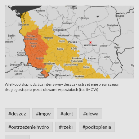
Wielkopolska: nadciąga intensywny deszcz - ostrzeżenie piewrszego i
drugiego stopnia przed ulewami w powiatach (fot. IMGW)
#deszcz
#imgw
#alert
#ulewa
#ostrzeżenie hydro
#rzeki
#podtopienia