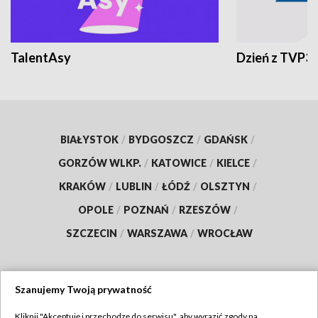
TalentAsy
Dzień z TVP3
BIAŁYSTOK
/
BYDGOSZCZ
/
GDAŃSK
/
GORZÓW WLKP.
/
KATOWICE
/
KIELCE
/
KRAKÓW
/
LUBLIN
/
ŁÓDŹ
/
OLSZTYN
/
OPOLE
/
POZNAŃ
/
RZESZÓW
/
SZCZECIN
/
WARSZAWA
/
WROCŁAW
Szanujemy Twoją prywatność
Dołącz do nas:
Kliknij "Akceptuję i przechodzę do serwisu", aby wyrazić zgody na