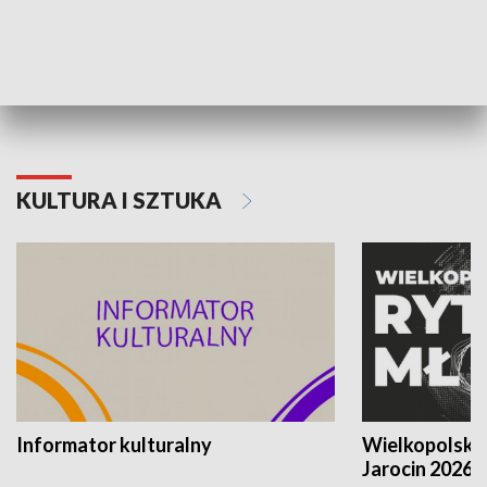
70. rocznica Powstania
Narodowy Dzi
Poznańskiego Czerwca 1956 roku
Powstania Wi
KULTURA I SZTUKA
Informator kulturalny
Wielkopolski
Jarocin 2026