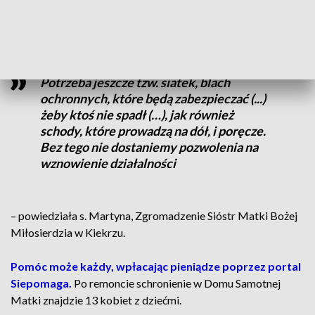
A do tego potrzebne są pieniądze – prawie 400 tysięcy
złotych. Remontu wymagają m.in. schody zewnętrzne.
Potrzeba jeszcze tzw. siatek, blach
ochronnych, które będą zabezpieczać (...)
żeby ktoś nie spadł (…), jak również
schody, które prowadzą na dół, i poręcze.
Bez tego nie dostaniemy pozwolenia na
wznowienie działalności
– powiedziała s. Martyna, Zgromadzenie Sióstr Matki Bożej
Miłosierdzia w Kiekrzu.
Pomóc może każdy, wpłacając pieniądze poprzez portal
Siepomaga.
Po remoncie schronienie w Domu Samotnej
Matki znajdzie 13 kobiet z dziećmi.