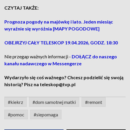
CZYTAJ TAKŻE:
Prognoza pogody na majówkę i lato. Jeden miesiąc
wyraźnie się wyróżnia [MAPY POGODOWE]
OBEJRZYJ CAŁY TELESKOP 19.04.2026, GODZ. 18:30
Nie przegap ważnych informacji -
DOŁĄCZ do naszego
kanału nadawczego w Messengerze
Wydarzyło się coś ważnego? Chcesz podzielić się swoją
historią? Pisz na teleskop@tvp.pl
#kiekrz
#dom samotnej matki
#remont
#pomoc
#siepomaga