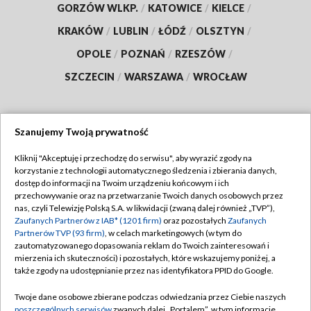
GORZÓW WLKP.
/
KATOWICE
/
KIELCE
/
KRAKÓW
/
LUBLIN
/
ŁÓDŹ
/
OLSZTYN
/
OPOLE
/
POZNAŃ
/
RZESZÓW
/
SZCZECIN
/
WARSZAWA
/
WROCŁAW
Szanujemy Twoją prywatność
Dołącz do nas:
Kliknij "Akceptuję i przechodzę do serwisu", aby wyrazić zgody na
korzystanie z technologii automatycznego śledzenia i zbierania danych,
TVP
dostęp do informacji na Twoim urządzeniu końcowym i ich
Abonament TVP
przechowywanie oraz na przetwarzanie Twoich danych osobowych przez
Regulamin TVP
nas, czyli Telewizję Polską S.A. w likwidacji (zwaną dalej również „TVP”),
Emisja w TVP
Polityka prywatności
Zaufanych Partnerów z IAB* (1201 firm)
oraz pozostałych
Zaufanych
Partnerów TVP (93 firm)
, w celach marketingowych (w tym do
Centrum informacji TVP
Moje zgody
zautomatyzowanego dopasowania reklam do Twoich zainteresowań i
mierzenia ich skuteczności) i pozostałych, które wskazujemy poniżej, a
Naziemna Telewizja Cyfrowa
Pomoc
także zgody na udostępnianie przez nas identyfikatora PPID do Google.
Sklep TVP
Biuro reklamy
Twoje dane osobowe zbierane podczas odwiedzania przez Ciebie naszych
Rada Programowa
Kontakt
poszczególnych serwisów
zwanych dalej „Portalem”, w tym informacje