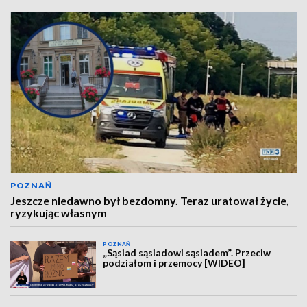
POZNAŃ
Jeszcze niedawno był bezdomny. Teraz uratował życie,
ryzykując własnym
POZNAŃ
„Sąsiad sąsiadowi sąsiadem”. Przeciw
podziałom i przemocy [WIDEO]