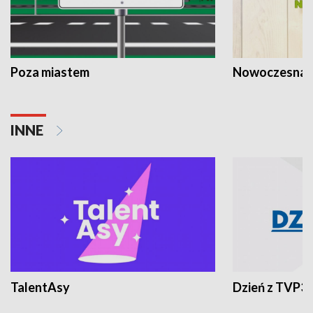
Poza miastem
Nowoczesna 
INNE
TalentAsy
Dzień z TVP3