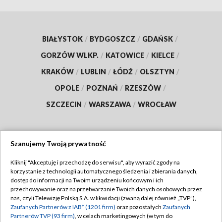
BIAŁYSTOK
/
BYDGOSZCZ
/
GDAŃSK
/
GORZÓW WLKP.
/
KATOWICE
/
KIELCE
/
KRAKÓW
/
LUBLIN
/
ŁÓDŹ
/
OLSZTYN
/
OPOLE
/
POZNAŃ
/
RZESZÓW
/
SZCZECIN
/
WARSZAWA
/
WROCŁAW
Szanujemy Twoją prywatność
Dołącz do nas:
Kliknij "Akceptuję i przechodzę do serwisu", aby wyrazić zgody na
korzystanie z technologii automatycznego śledzenia i zbierania danych,
TVP
dostęp do informacji na Twoim urządzeniu końcowym i ich
Abonament TVP
przechowywanie oraz na przetwarzanie Twoich danych osobowych przez
Regulamin TVP
nas, czyli Telewizję Polską S.A. w likwidacji (zwaną dalej również „TVP”),
Emisja w TVP
Zaufanych Partnerów z IAB* (1201 firm)
oraz pozostałych
Zaufanych
Polityka prywatności
Partnerów TVP (93 firm)
, w celach marketingowych (w tym do
Centrum informacji TVP