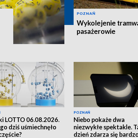
POZNAŃ
Wykolejenie tramw
pasażerowie
Ń
POZNAŃ
i LOTTO 06.08.2026.
Niebo pokaże dwa
go dziś uśmiechnęło
niezwykłe spektakle. T
zczęście?
dzień zdarza się bardz