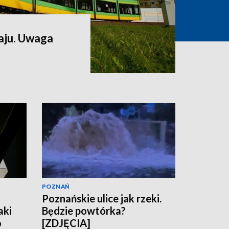
aju. Uwaga
POZNAŃ
Poznańskie ulice jak rzeki.
aki
Będzie powtórka?
o
[ZDJĘCIA]