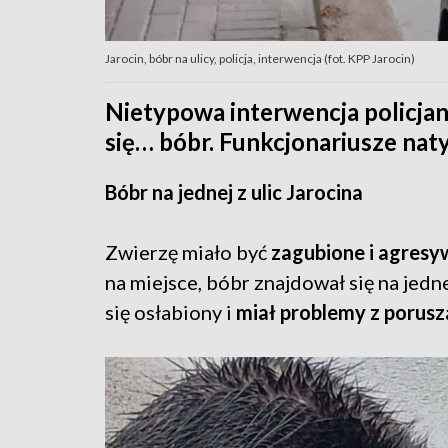
Jarocin, bóbr na ulicy, policja, interwencja (fot. KPP Jarocin)
Nietypowa interwencja policjant
się… bóbr. Funkcjonariusze nat
Bóbr na jednej z ulic Jarocina
Zwierzę miało być
zagubione i agresy
na miejsce, bóbr znajdował się na jedn
się osłabiony i
miał problemy z porusz