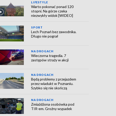
LIFESTYLE
Warto pokonać ponad 120
stopni. Na górze czeka
niezwykły widok [WIDEO]
SPORT
Lech Poznań bez zawodnika.
Długo nie pograł
NA DROGACH
Wieczorna tragedia. 7
zastępów straży w akcji
NA DROGACH
Będą problemy z przejazdem
przez wiadukt w Poznaniu.
Szybko się nie skończą
NA DROGACH
Zmiażdżona osobówka pod
TIR-em. Groźny wypadek