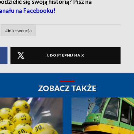
zielić się swoją historią? Pisz na
anału na Facebooku!
#interwencja
UDOSTĘPNIJ NA X
ZOBACZ TAKŻE