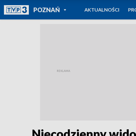
POWRÓT DO
POZNAŃ
AKTUALNOŚCI
PR
TVP REGIONY
Niecodzienny widok