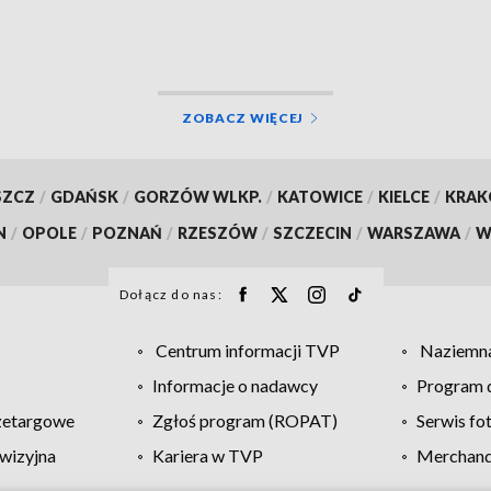
rzadko
ZOBACZ WIĘCEJ
SZCZ
/
GDAŃSK
/
GORZÓW WLKP.
/
KATOWICE
/
KIELCE
/
KRA
N
/
OPOLE
/
POZNAŃ
/
RZESZÓW
/
SZCZECIN
/
WARSZAWA
/
W
Dołącz do nas:
Centrum informacji TVP
Naziemna
Informacje o nadawcy
Program d
zetargowe
Zgłoś program (ROPAT)
Serwis fo
wizyjna
Kariera w TVP
Merchandi