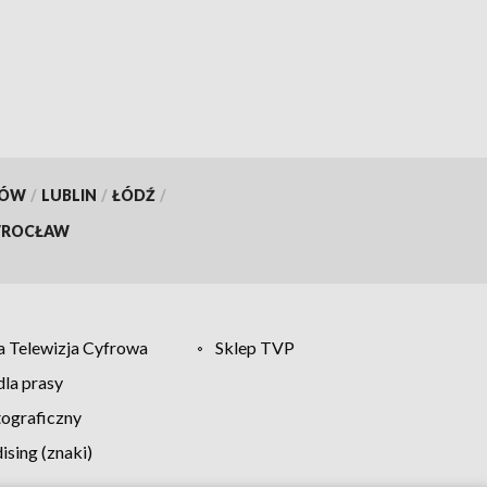
KÓW
/
LUBLIN
/
ŁÓDŹ
/
ROCŁAW
 Telewizja Cyfrowa
Sklep TVP
la prasy
tograficzny
sing (znaki)