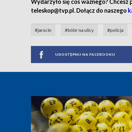
Wydarzyło się coś ważnego? Chcesz pod
teleskop@tvp.pl. Dołącz do naszego
k
#jarocin
#bóbr na ulicy
#policja
UDOSTĘPNIJ NA FACEBOOKU