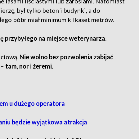
e lasami liściastymi lub zaroślami. Natomiast
erzę, był tylko beton i budynki, a do
łego bóbr miał minimum kilkaset metrów.
ę przybyłego na miejsce weterynarza.
ściową.
Nie wolno bez pozwolenia zabijać
 – tam, nor i żeremi.
lem u dużego operatora
aniu będzie wyjątkowa atrakcja