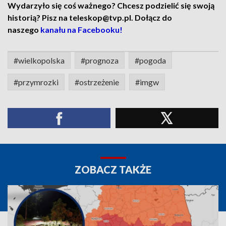
Wydarzyło się coś ważnego? Chcesz podzielić się swoją
historią? Pisz na teleskop@tvp.pl. Dołącz do
naszego
kanału na Facebooku!
#wielkopolska
#prognoza
#pogoda
#przymrozki
#ostrzeżenie
#imgw
ZOBACZ TAKŻE