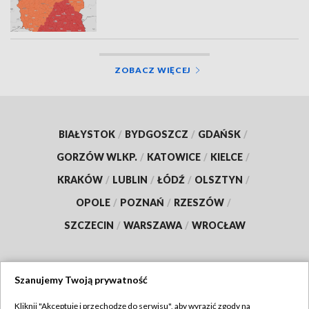
ZOBACZ WIĘCEJ
BIAŁYSTOK
/
BYDGOSZCZ
/
GDAŃSK
/
GORZÓW WLKP.
/
KATOWICE
/
KIELCE
/
KRAKÓW
/
LUBLIN
/
ŁÓDŹ
/
OLSZTYN
/
OPOLE
/
POZNAŃ
/
RZESZÓW
/
SZCZECIN
/
WARSZAWA
/
WROCŁAW
Szanujemy Twoją prywatność
Dołącz do nas:
Kliknij "Akceptuję i przechodzę do serwisu", aby wyrazić zgody na