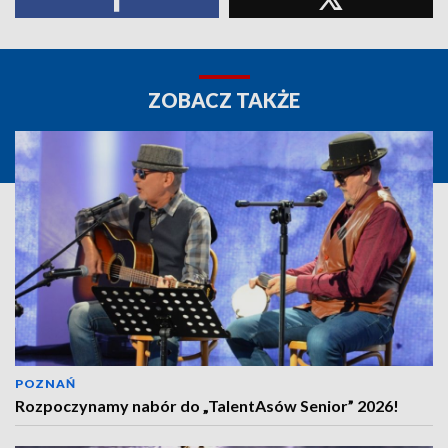
ZOBACZ TAKŻE
POZNAŃ
Rozpoczynamy nabór do „TalentAsów Senior” 2026!