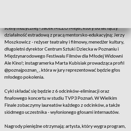
TVP3 Poznań Beata Mes.
W nowej edycji programu w jury zasiądą: piosenkarz i artysta
sceny muzycznej - Jacek MEZO Mejer, który od lat łączy
działalność estradową z pracą mentorsko‑edukacyjną; Jerzy
Moszkowicz - reżyser teatralny i filmowy, menedżer kultury,
długoletni dyrektor Centrum Sztuki Dziecka w Poznaniu i
Międzynarodowego Festiwalu Filmów dla Młodej Widowni
Ale Kino!; instagramerka Marta Kubisiak prowadząca profil
@poznajpoznan_ , która w jury reprezentować będzie głos
młodego pokolenia.
Cykl składać się będzie z 6 odcinków-eliminacji oraz
finałowego koncertu w studiu TVP3 Poznań. W Wielkim
Finale zobaczymy laureatów każdego z odcinków, a także
siódmego uczestnika - wyłonionego głosami internautów.
Nagrody pieniężne otrzymają: artysta, który wygra program,