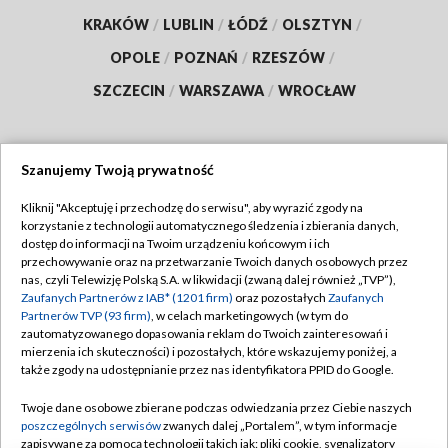
KRAKÓW
/
LUBLIN
/
ŁÓDŹ
/
OLSZTYN
/
OPOLE
/
POZNAŃ
/
RZESZÓW
/
SZCZECIN
/
WARSZAWA
/
WROCŁAW
Szanujemy Twoją prywatność
Dołącz do nas:
Kliknij "Akceptuję i przechodzę do serwisu", aby wyrazić zgody na
korzystanie z technologii automatycznego śledzenia i zbierania danych,
TVP
dostęp do informacji na Twoim urządzeniu końcowym i ich
Abonament TVP
przechowywanie oraz na przetwarzanie Twoich danych osobowych przez
Regulamin TVP
nas, czyli Telewizję Polską S.A. w likwidacji (zwaną dalej również „TVP”),
Emisja w TVP
Polityka prywatności
Zaufanych Partnerów z IAB* (1201 firm)
oraz pozostałych
Zaufanych
Partnerów TVP (93 firm)
, w celach marketingowych (w tym do
Centrum informacji TVP
Moje zgody
zautomatyzowanego dopasowania reklam do Twoich zainteresowań i
mierzenia ich skuteczności) i pozostałych, które wskazujemy poniżej, a
Naziemna Telewizja Cyfrowa
Pomoc
także zgody na udostępnianie przez nas identyfikatora PPID do Google.
Sklep TVP
Biuro reklamy
Twoje dane osobowe zbierane podczas odwiedzania przez Ciebie naszych
Rada Programowa
Kontakt
poszczególnych serwisów
zwanych dalej „Portalem”, w tym informacje
zapisywane za pomocą technologii takich jak: pliki cookie, sygnalizatory