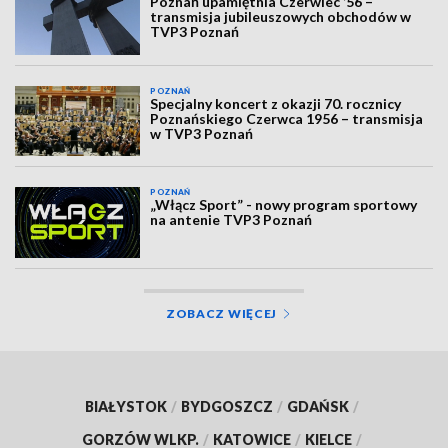
Poznań upamiętnia Czerwiec ’56 –
transmisja jubileuszowych obchodów w
TVP3 Poznań
POZNAŃ
Specjalny koncert z okazji 70. rocznicy
Poznańskiego Czerwca 1956 – transmisja
w TVP3 Poznań
POZNAŃ
„Włącz Sport” - nowy program sportowy
na antenie TVP3 Poznań
ZOBACZ WIĘCEJ
BIAŁYSTOK
/
BYDGOSZCZ
/
GDAŃSK
/
GORZÓW WLKP.
/
KATOWICE
/
KIELCE
/