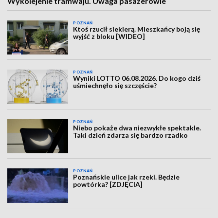
Wykolejenie tramwaju. Uwaga pasażerowie
POZNAŃ
Ktoś rzucił siekierą. Mieszkańcy boją się
wyjść z bloku [WIDEO]
POZNAŃ
Wyniki LOTTO 06.08.2026. Do kogo dziś
uśmiechnęło się szczęście?
POZNAŃ
Niebo pokaże dwa niezwykłe spektakle.
Taki dzień zdarza się bardzo rzadko
POZNAŃ
Poznańskie ulice jak rzeki. Będzie
powtórka? [ZDJĘCIA]