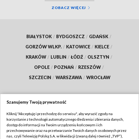
ZOBACZ WIĘCEJ
BIAŁYSTOK
/
BYDGOSZCZ
/
GDAŃSK
/
GORZÓW WLKP.
/
KATOWICE
/
KIELCE
/
KRAKÓW
/
LUBLIN
/
ŁÓDŹ
/
OLSZTYN
/
OPOLE
/
POZNAŃ
/
RZESZÓW
/
SZCZECIN
/
WARSZAWA
/
WROCŁAW
Szanujemy Twoją prywatność
Dołącz do nas:
Kliknij "Akceptuję i przechodzę do serwisu", aby wyrazić zgody na
korzystanie z technologii automatycznego śledzenia i zbierania danych,
TVP
dostęp do informacji na Twoim urządzeniu końcowym i ich
Abonament TVP
przechowywanie oraz na przetwarzanie Twoich danych osobowych przez
Regulamin TVP
nas, czyli Telewizję Polską S.A. w likwidacji (zwaną dalej również „TVP”),