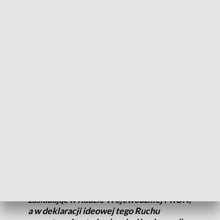
kształtował się i ugruntowywał ustrój
komunistyczny w Polsce
– podkreślono.
Aktywność i zaangażowanie w utrwalanie
systemu komunistycznego ze strony
Henryka Kinastowskiego miało miejsce
także po zakończeniu jego kariery
zawodowej, gdy będąc już na emeryturze,
w stanie wojennym od roku 1982 do marca
1987 r. należał do utworzonego przez
władze komunistyczne Patriotycznego
Ruchu Odrodzenia Narodowego (PRON)
zasiadając w Radzie Wojewódzkiej PRON,
a w deklaracji ideowej tego Ruchu