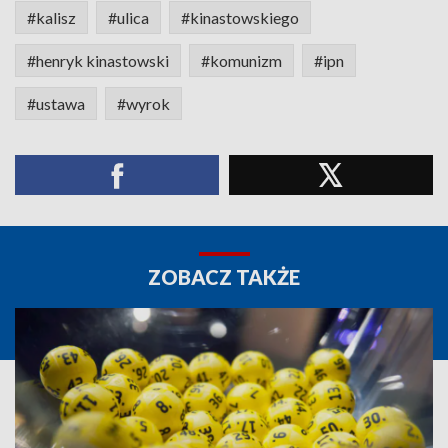
#kalisz
#ulica
#kinastowskiego
#henryk kinastowski
#komunizm
#ipn
#ustawa
#wyrok
ZOBACZ TAKŻE