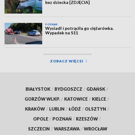
bez dziecka [ZDJĘCIA]
POZNAŃ
Wysiadł i potrąciła go ciężarówka.
Wypadek na S11
ZOBACZ WIĘCEJ
BIAŁYSTOK
/
BYDGOSZCZ
/
GDAŃSK
/
GORZÓW WLKP.
/
KATOWICE
/
KIELCE
/
KRAKÓW
/
LUBLIN
/
ŁÓDŹ
/
OLSZTYN
/
OPOLE
/
POZNAŃ
/
RZESZÓW
/
SZCZECIN
/
WARSZAWA
/
WROCŁAW