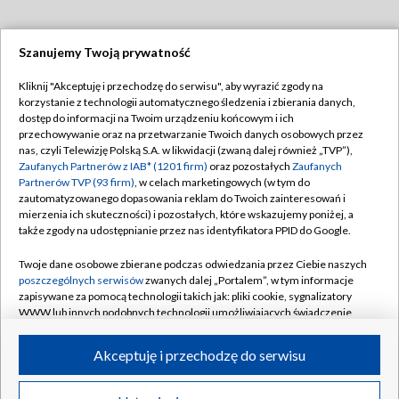
Szanujemy Twoją prywatność
Dołącz do nas:
Kliknij "Akceptuję i przechodzę do serwisu", aby wyrazić zgody na
korzystanie z technologii automatycznego śledzenia i zbierania danych,
TVP
dostęp do informacji na Twoim urządzeniu końcowym i ich
Abonament TVP
przechowywanie oraz na przetwarzanie Twoich danych osobowych przez
Regulamin TVP
nas, czyli Telewizję Polską S.A. w likwidacji (zwaną dalej również „TVP”),
Emisja w TVP
Polityka prywatności
Zaufanych Partnerów z IAB* (1201 firm)
oraz pozostałych
Zaufanych
Partnerów TVP (93 firm)
, w celach marketingowych (w tym do
Centrum informacji TVP
Moje zgody
zautomatyzowanego dopasowania reklam do Twoich zainteresowań i
mierzenia ich skuteczności) i pozostałych, które wskazujemy poniżej, a
Naziemna Telewizja Cyfrowa
Pomoc
także zgody na udostępnianie przez nas identyfikatora PPID do Google.
Sklep TVP
Biuro reklamy
Twoje dane osobowe zbierane podczas odwiedzania przez Ciebie naszych
Rada Programowa
Kontakt
poszczególnych serwisów
zwanych dalej „Portalem”, w tym informacje
zapisywane za pomocą technologii takich jak: pliki cookie, sygnalizatory
System NOS
WWW lub innych podobnych technologii umożliwiających świadczenie
dopasowanych i bezpiecznych usług, personalizację treści oraz reklam,
Informacje o nadawcy
Kanały
udostępnianie funkcji mediów społecznościowych oraz analizowanie
Akceptuję i przechodzę do serwisu
ruchu w Internecie.
Program dla prasy
©2026 Telewizja Polska S.A. w likwidacji
Biuro Reklamy
Twoje dane osobowe zbierane podczas odwiedzania przez Ciebie