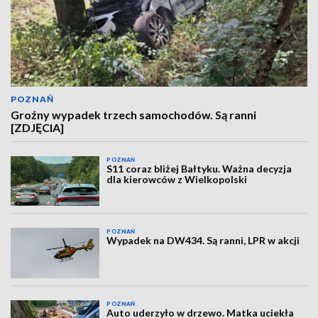
POZNAŃ
Groźny wypadek trzech samochodów. Są ranni
[ZDJĘCIA]
POZNAŃ
S11 coraz bliżej Bałtyku. Ważna decyzja
dla kierowców z Wielkopolski
POZNAŃ
Wypadek na DW434. Są ranni, LPR w akcji
POZNAŃ
Auto uderzyło w drzewo. Matka uciekła