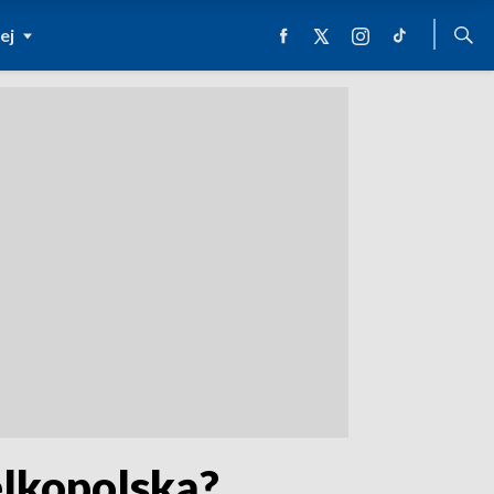
ej
ielkopolską?