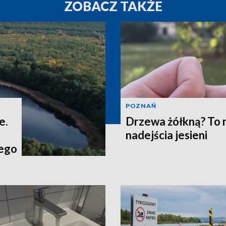
ZOBACZ TAKŻE
POZNAŃ
e.
Drzewa żółkną? To 
nadejścia jesieni
ego