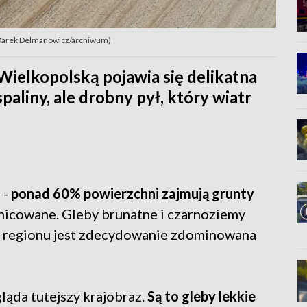
AP/Darek Delmanowicz/archiwum)
Wielkopolską pojawia się delikatna
paliny, ale drobny pył, który wiatr
 -
ponad 60% powierzchni zajmują grunty
żnicowane. Gleby brunatne i czarnoziemy
łość regionu jest zdecydowanie zdominowana
ląda tutejszy krajobraz.
Są to gleby lekkie