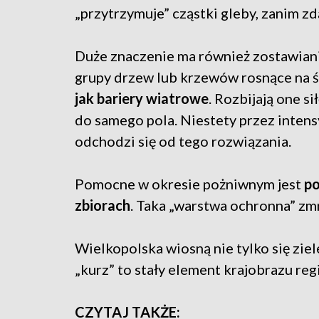
„przytrzymuje” cząstki gleby, zanim zdą
Duże znaczenie ma również zostawian
grupy drzew lub krzewów rosnące na 
jak bariery wiatrowe
. Rozbijają one s
do samego pola. Niestety przez inten
odchodzi się od tego rozwiązania.
Pomocne w okresie pożniwnym jest
po
zbiorach
. Taka „warstwa ochronna” zmn
Wielkopolska wiosną nie tylko się ziele
„kurz” to stały element krajobrazu reg
CZYTAJ TAKŻE: