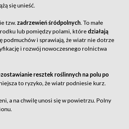
żą się unieść.
ie tzw.
zadrzewień śródpolnych
. To małe
środku lub pomiędzy polami, które
działają
iłę podmuchów i sprawiają, że wiatr nie dotrze
syfikację i rozwój nowoczesnego rolnictwa
zostawianie resztek roślinnych na polu po
iejsza to ryzyko, że wiatr podniesie kurz.
ni, a na chwilę unosi się w powietrzu. Polny
ionu.