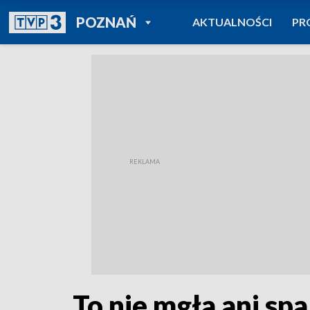
POWRÓT DO
POZNAŃ
AKTUALNOŚCI
PR
TVP REGIONY
To nie mgła ani spa