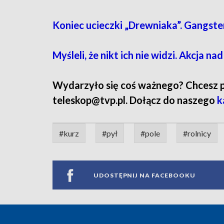
Koniec ucieczki „Drewniaka”. Gangster
Myśleli, że nikt ich nie widzi. Akcja n
Wydarzyło się coś ważnego? Chcesz pod
teleskop@tvp.pl. Dołącz do naszego
k
#kurz
#pył
#pole
#rolnicy
UDOSTĘPNIJ NA FACEBOOKU