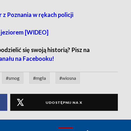
 z Poznania w rękach policji
ad jeziorem [WIDEO]
zielić się swoją historią? Pisz na
anału na Facebooku!
#smog
#mgła
#wiosna
UDOSTĘPNIJ NA X