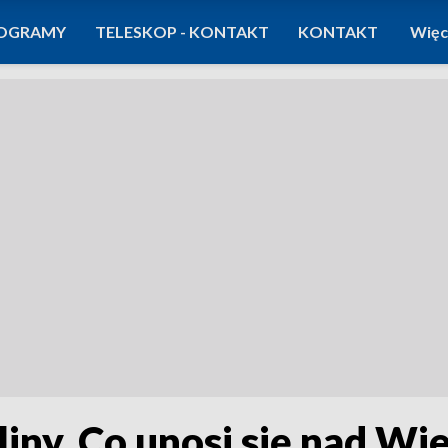
OGRAMY
TELESKOP - KONTAKT
KONTAKT
Więc
liny. Co unosi się nad W