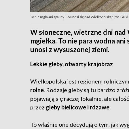
To nie mgła ani spaliny. Co unosi się nad Wielkopolską? (fot. P
W słoneczne, wietrzne dni nad 
mgiełka. To nie para wodna ani s
unosi z wysuszonej ziemi.
Lekkie gleby, otwarty krajobraz
Wielkopolska jest regionem rolniczym
rolne
. Rodzaje gleby są tu bardzo zró
pojawiają się raczej lokalnie, ale ca
przez
gleby bielicowe i rdzawe
.
To właśnie one decydują o tym, jak wyg