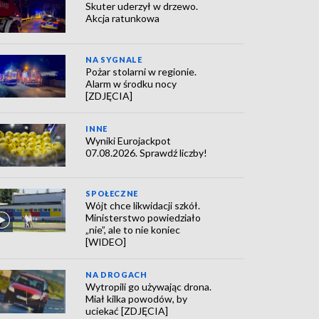
Skuter uderzył w drzewo.
Akcja ratunkowa
NA SYGNALE
Pożar stolarni w regionie.
Alarm w środku nocy
[ZDJĘCIA]
INNE
Wyniki Eurojackpot
07.08.2026. Sprawdź liczby!
SPOŁECZNE
Wójt chce likwidacji szkół.
Ministerstwo powiedziało
„nie”, ale to nie koniec
[WIDEO]
NA DROGACH
Wytropili go używając drona.
Miał kilka powodów, by
uciekać [ZDJĘCIA]