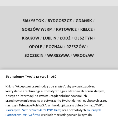
BIAŁYSTOK
/
BYDGOSZCZ
/
GDAŃSK
/
GORZÓW WLKP.
/
KATOWICE
/
KIELCE
/
KRAKÓW
/
LUBLIN
/
ŁÓDŹ
/
OLSZTYN
/
OPOLE
/
POZNAŃ
/
RZESZÓW
/
SZCZECIN
/
WARSZAWA
/
WROCŁAW
Szanujemy Twoją prywatność
Dołącz do nas:
Kliknij "Akceptuję i przechodzę do serwisu", aby wyrazić zgody na
korzystanie z technologii automatycznego śledzenia i zbierania danych,
TVP
dostęp do informacji na Twoim urządzeniu końcowym i ich
Abonament TVP
przechowywanie oraz na przetwarzanie Twoich danych osobowych przez
Regulamin TVP
nas, czyli Telewizję Polską S.A. w likwidacji (zwaną dalej również „TVP”),
Emisja w TVP
Zaufanych Partnerów z IAB* (1201 firm)
oraz pozostałych
Zaufanych
Polityka prywatności
Partnerów TVP (93 firm)
, w celach marketingowych (w tym do
Centrum informacji TVP