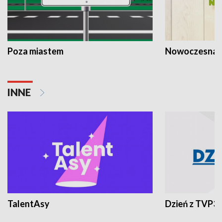
Poza miastem
Nowoczesna 
INNE
TalentAsy
Dzień z TVP3