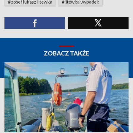
#poseł łukasz litewka
#litewka wypadek
ZOBACZ TAKŻE