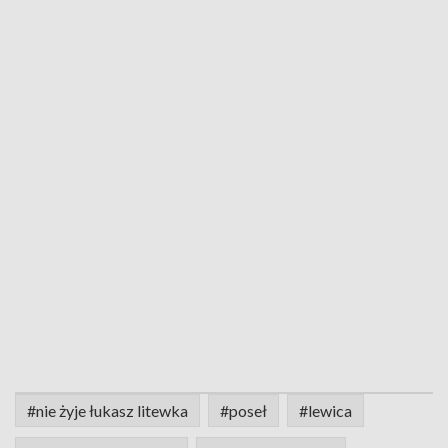
#nie żyje łukasz litewka
#poseł
#lewica