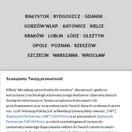
BIAŁYSTOK
/
BYDGOSZCZ
/
GDAŃSK
/
GORZÓW WLKP.
/
KATOWICE
/
KIELCE
/
KRAKÓW
/
LUBLIN
/
ŁÓDŹ
/
OLSZTYN
/
OPOLE
/
POZNAŃ
/
RZESZÓW
/
SZCZECIN
/
WARSZAWA
/
WROCŁAW
Szanujemy Twoją prywatność
Dołącz do nas:
Kliknij "Akceptuję i przechodzę do serwisu", aby wyrazić zgody na
korzystanie z technologii automatycznego śledzenia i zbierania danych,
TVP
dostęp do informacji na Twoim urządzeniu końcowym i ich
Abonament TVP
przechowywanie oraz na przetwarzanie Twoich danych osobowych przez
Regulamin TVP
nas, czyli Telewizję Polską S.A. w likwidacji (zwaną dalej również „TVP”),
Emisja w TVP
Polityka prywatności
Zaufanych Partnerów z IAB* (1201 firm)
oraz pozostałych
Zaufanych
Partnerów TVP (93 firm)
, w celach marketingowych (w tym do
Centrum informacji TVP
Moje zgody
zautomatyzowanego dopasowania reklam do Twoich zainteresowań i