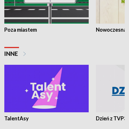
Poza miastem
Nowoczesna 
INNE
TalentAsy
Dzień z TVP3