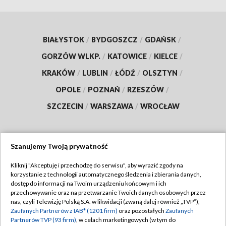
BIAŁYSTOK
/
BYDGOSZCZ
/
GDAŃSK
/
GORZÓW WLKP.
/
KATOWICE
/
KIELCE
/
KRAKÓW
/
LUBLIN
/
ŁÓDŹ
/
OLSZTYN
/
OPOLE
/
POZNAŃ
/
RZESZÓW
/
SZCZECIN
/
WARSZAWA
/
WROCŁAW
Szanujemy Twoją prywatność
Dołącz do nas:
Kliknij "Akceptuję i przechodzę do serwisu", aby wyrazić zgody na
korzystanie z technologii automatycznego śledzenia i zbierania danych,
TVP
dostęp do informacji na Twoim urządzeniu końcowym i ich
Abonament TVP
przechowywanie oraz na przetwarzanie Twoich danych osobowych przez
Regulamin TVP
nas, czyli Telewizję Polską S.A. w likwidacji (zwaną dalej również „TVP”),
Emisja w TVP
Zaufanych Partnerów z IAB* (1201 firm)
oraz pozostałych
Zaufanych
Polityka prywatności
Partnerów TVP (93 firm)
, w celach marketingowych (w tym do
Centrum informacji TVP