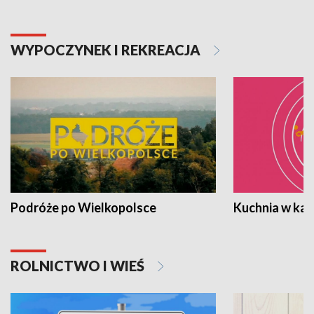
WYPOCZYNEK I REKREACJA
Podróże po Wielkopolsce
Kuchnia w ka
ROLNICTWO I WIEŚ