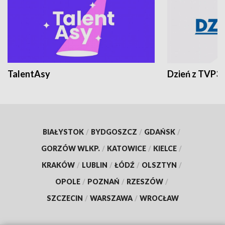
TalentAsy
Dzień z TVP3
BIAŁYSTOK
/
BYDGOSZCZ
/
GDAŃSK
/
GORZÓW WLKP.
/
KATOWICE
/
KIELCE
/
KRAKÓW
/
LUBLIN
/
ŁÓDŹ
/
OLSZTYN
/
OPOLE
/
POZNAŃ
/
RZESZÓW
/
SZCZECIN
/
WARSZAWA
/
WROCŁAW