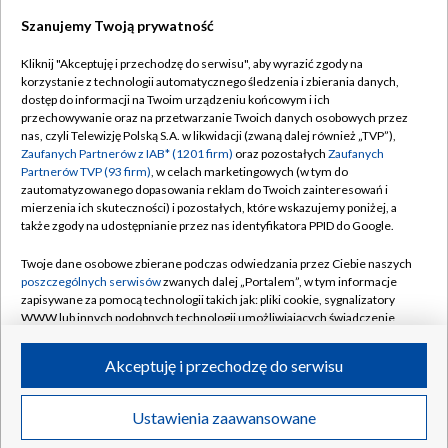
Szanujemy Twoją prywatność
Dołącz do nas:
Kliknij "Akceptuję i przechodzę do serwisu", aby wyrazić zgody na
korzystanie z technologii automatycznego śledzenia i zbierania danych,
TVP
dostęp do informacji na Twoim urządzeniu końcowym i ich
Abonament TVP
przechowywanie oraz na przetwarzanie Twoich danych osobowych przez
Regulamin TVP
nas, czyli Telewizję Polską S.A. w likwidacji (zwaną dalej również „TVP”),
Emisja w TVP
Zaufanych Partnerów z IAB* (1201 firm)
oraz pozostałych
Zaufanych
Polityka prywatności
Partnerów TVP (93 firm)
, w celach marketingowych (w tym do
Centrum informacji TVP
Moje zgody
zautomatyzowanego dopasowania reklam do Twoich zainteresowań i
mierzenia ich skuteczności) i pozostałych, które wskazujemy poniżej, a
Naziemna Telewizja Cyfrowa
Pomoc
także zgody na udostępnianie przez nas identyfikatora PPID do Google.
Sklep TVP
Biuro reklamy
Twoje dane osobowe zbierane podczas odwiedzania przez Ciebie naszych
Rada Programowa
poszczególnych serwisów
zwanych dalej „Portalem”, w tym informacje
Kontakt
zapisywane za pomocą technologii takich jak: pliki cookie, sygnalizatory
System NOS
WWW lub innych podobnych technologii umożliwiających świadczenie
dopasowanych i bezpiecznych usług, personalizację treści oraz reklam,
Informacje o nadawcy
Kanały
udostępnianie funkcji mediów społecznościowych oraz analizowanie
Akceptuję i przechodzę do serwisu
ruchu w Internecie.
Program dla prasy
©2026 Telewizja Polska S.A. w likwidacji
Biuro Reklamy
Twoje dane osobowe zbierane podczas odwiedzania przez Ciebie
Ustawienia zaawansowane
poszczególnych serwisów
na Portalu, takie jak adresy IP, identyfikatory
Ogłoszenie przetargowe
Twoich urządzeń końcowych i identyfikatory plików cookie, informacje o