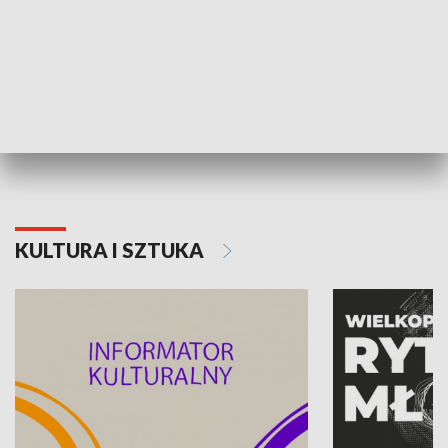
70. rocznica Powstania
Narodowy Dzi
Poznańskiego Czerwca 1956 roku
Powstania Wi
KULTURA I SZTUKA