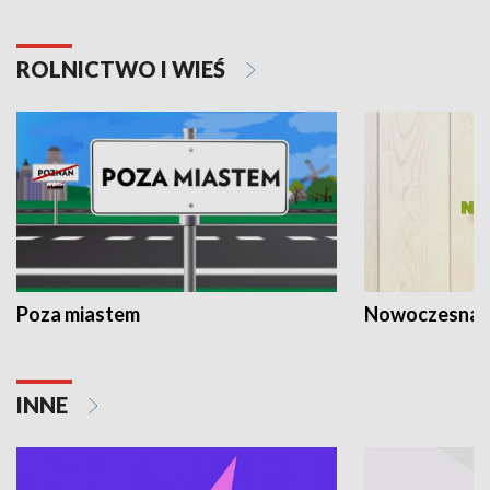
ROLNICTWO I WIEŚ
Poza miastem
Nowoczesna 
INNE