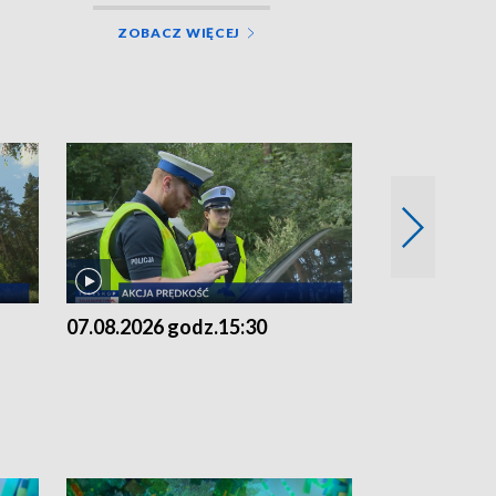
ZOBACZ WIĘCEJ
07.08.2026 godz.15:30
06.08.2026 g