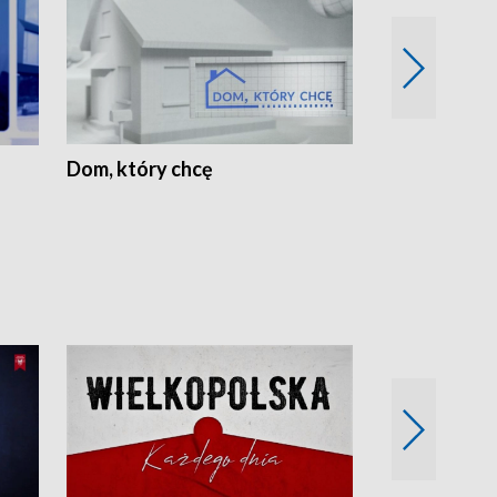
Dom, który chcę
Biznes Wielk