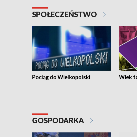
SPOŁECZEŃSTWO
Pociąg do Wielkopolski
Wiek to
GOSPODARKA