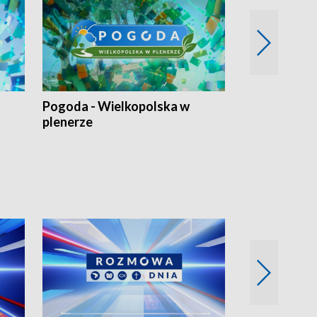
Pogoda - Wielkopolska w
Eko prognoza
plenerze