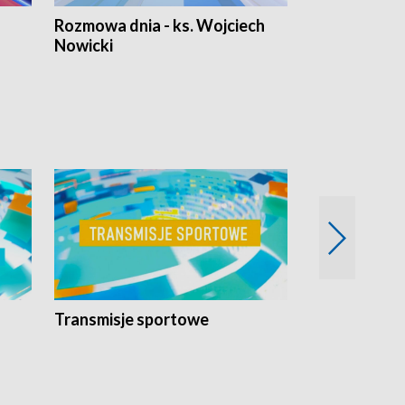
Rozmowa dnia - ks. Wojciech
Euro Fakty
Nowicki
Transmisje sportowe
Reportaże s