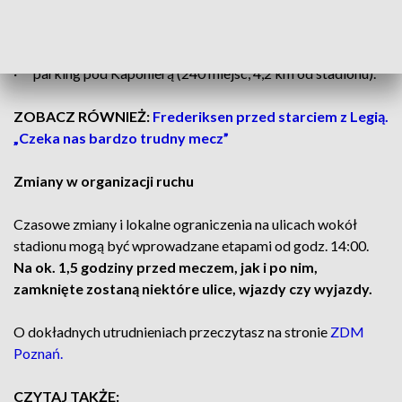
4,1 km od stadionu),
· parking buforowy przy Dworcu Zachodnim (74 miejsca,
4,1 km od stadionu),
· parking pod Kaponierą (240 miejsc, 4,2 km od stadionu).
ZOBACZ RÓWNIEŻ:
Frederiksen przed starciem z Legią.
„Czeka nas bardzo trudny mecz”
Zmiany w organizacji ruchu
Czasowe zmiany i lokalne ograniczenia na ulicach wokół
stadionu mogą być wprowadzane etapami od godz. 14:00.
Na ok. 1,5 godziny przed meczem, jak i po nim,
zamknięte zostaną niektóre ulice, wjazdy czy wyjazdy.
O dokładnych utrudnieniach przeczytasz na stronie
ZDM
Poznań.
CZYTAJ TAKŻE: