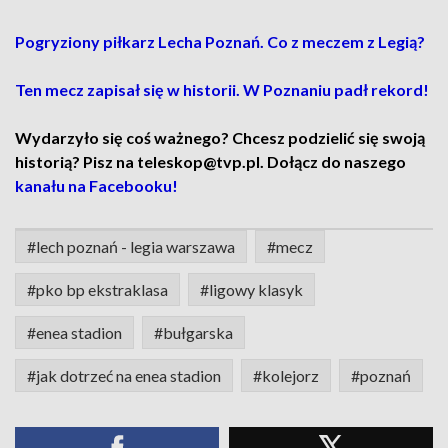
Pogryziony piłkarz Lecha Poznań. Co z meczem z Legią?
Ten mecz zapisał się w historii. W Poznaniu padł rekord!
Wydarzyło się coś ważnego? Chcesz podzielić się swoją
historią? Pisz na teleskop@tvp.pl. Dołącz do naszego
kanału na Facebooku!
#lech poznań - legia warszawa
#mecz
#pko bp ekstraklasa
#ligowy klasyk
#enea stadion
#bułgarska
#jak dotrzeć na enea stadion
#kolejorz
#poznań