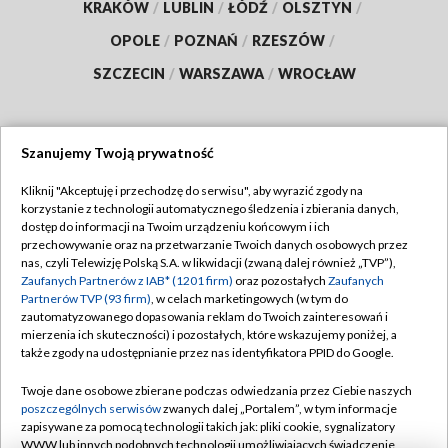
KRAKÓW
/
LUBLIN
/
ŁÓDŹ
/
OLSZTYN
/
OPOLE
/
POZNAŃ
/
RZESZÓW
/
SZCZECIN
/
WARSZAWA
/
WROCŁAW
Szanujemy Twoją prywatność
Dołącz do nas:
Kliknij "Akceptuję i przechodzę do serwisu", aby wyrazić zgody na
korzystanie z technologii automatycznego śledzenia i zbierania danych,
TVP
dostęp do informacji na Twoim urządzeniu końcowym i ich
Abonament TVP
przechowywanie oraz na przetwarzanie Twoich danych osobowych przez
Regulamin TVP
nas, czyli Telewizję Polską S.A. w likwidacji (zwaną dalej również „TVP”),
Emisja w TVP
Polityka prywatności
Zaufanych Partnerów z IAB* (1201 firm)
oraz pozostałych
Zaufanych
Partnerów TVP (93 firm)
, w celach marketingowych (w tym do
Centrum informacji TVP
Moje zgody
zautomatyzowanego dopasowania reklam do Twoich zainteresowań i
mierzenia ich skuteczności) i pozostałych, które wskazujemy poniżej, a
Naziemna Telewizja Cyfrowa
Pomoc
także zgody na udostępnianie przez nas identyfikatora PPID do Google.
Sklep TVP
Biuro reklamy
Twoje dane osobowe zbierane podczas odwiedzania przez Ciebie naszych
Rada Programowa
Kontakt
poszczególnych serwisów
zwanych dalej „Portalem”, w tym informacje
zapisywane za pomocą technologii takich jak: pliki cookie, sygnalizatory
System NOS
WWW lub innych podobnych technologii umożliwiających świadczenie