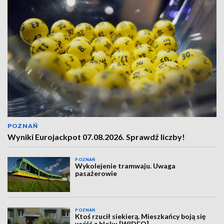
POZNAŃ
Wyniki Eurojackpot 07.08.2026. Sprawdź liczby!
POZNAŃ
Wykolejenie tramwaju. Uwaga
pasażerowie
POZNAŃ
Ktoś rzucił siekierą. Mieszkańcy boją się
wyjść z bloku [WIDEO]