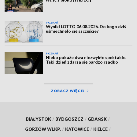
POZNAŃ
Wyniki LOTTO 06.08.2026. Do kogo dziś
uśmiechnęło się szczęście?
POZNAŃ
Niebo pokaże dwa niezwykłe spektakle.
Taki dzień zdarza się bardzo rzadko
ZOBACZ WIĘCEJ
BIAŁYSTOK
/
BYDGOSZCZ
/
GDAŃSK
/
GORZÓW WLKP.
/
KATOWICE
/
KIELCE
/