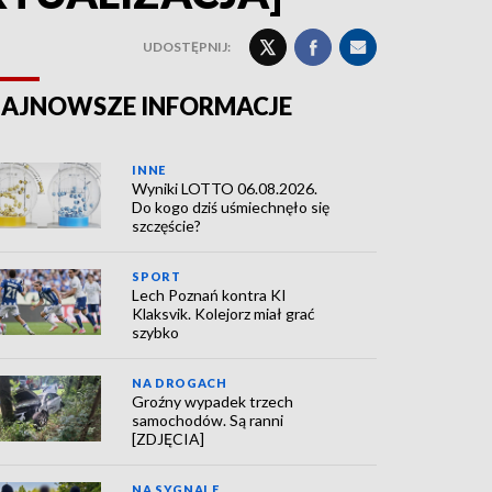
UDOSTĘPNIJ:
AJNOWSZE INFORMACJE
INNE
Wyniki LOTTO 06.08.2026.
Do kogo dziś uśmiechnęło się
szczęście?
SPORT
Lech Poznań kontra KI
Klaksvik. Kolejorz miał grać
szybko
NA DROGACH
Groźny wypadek trzech
samochodów. Są ranni
[ZDJĘCIA]
NA SYGNALE