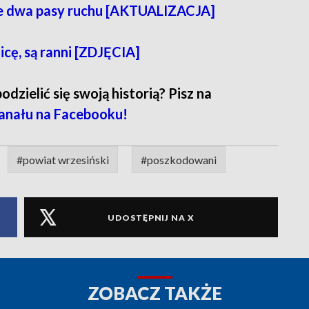
ne dwa pasy ruchu [AKTUALIZACJA]
cę, są ranni [ZDJĘCIA]
zielić się swoją historią? Pisz na
anału na Facebooku!
#powiat wrzesiński
#poszkodowani
UDOSTĘPNIJ NA X
ZOBACZ TAKŻE