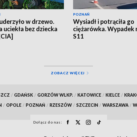
Ń
POZNAŃ
uderzyło w drzewo.
Wysiadł i potrąciła go
 uciekła bez dziecka
ciężarówka. Wypadek 
ĘCIA]
S11
ZOBACZ WIĘCEJ
SZCZ
/
GDAŃSK
/
GORZÓW WLKP.
/
KATOWICE
/
KIELCE
/
KRA
N
/
OPOLE
/
POZNAŃ
/
RZESZÓW
/
SZCZECIN
/
WARSZAWA
/
W
Dołącz do nas: