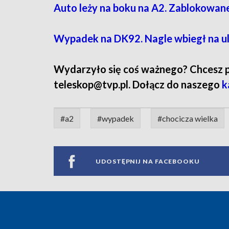
Auto leży na boku na A2. Zablokowa
Wypadek na DK92. Nagle wbiegł na uli
Wydarzyło się coś ważnego? Chcesz pod
teleskop@tvp.pl. Dołącz do naszego
k
#a2
#wypadek
#chocicza wielka
UDOSTĘPNIJ NA FACEBOOKU