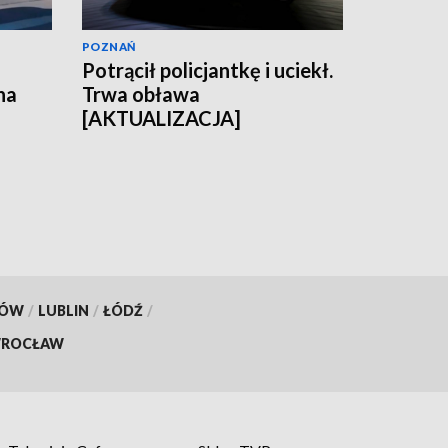
POZNAŃ
Potrącił policjantkę i uciekł.
na
Trwa obława
[AKTUALIZACJA]
KÓW
/
LUBLIN
/
ŁÓDŹ
/
ROCŁAW