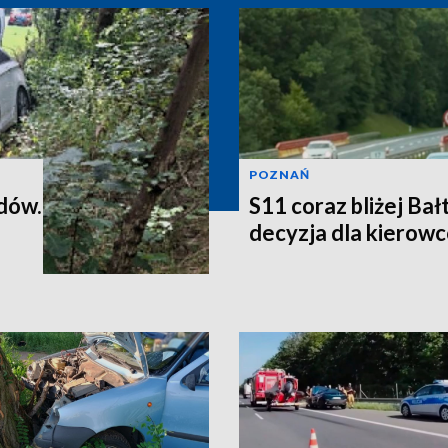
POZNAŃ
dów.
S11 coraz bliżej Ba
decyzja dla kierowc