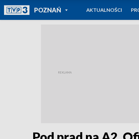
POWRÓT DO
POZNAŃ
AKTUALNOŚCI
PR
TVP REGIONY
Pod prąd na A2. Of