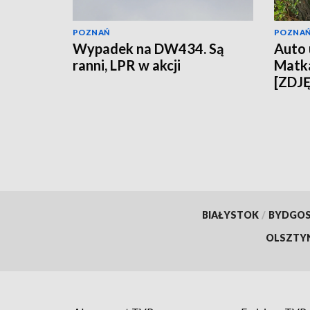
POZNAŃ
POZNA
Wypadek na DW434. Są
Auto 
ranni, LPR w akcji
Matka
[ZDJ
BIAŁYSTOK
/
BYDGO
OLSZTY