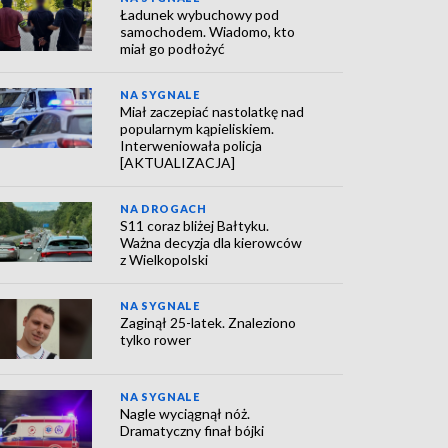
Ładunek wybuchowy pod
samochodem. Wiadomo, kto
miał go podłożyć
NA SYGNALE
Miał zaczepiać nastolatkę nad
popularnym kąpieliskiem.
Interweniowała policja
[AKTUALIZACJA]
NA DROGACH
S11 coraz bliżej Bałtyku.
Ważna decyzja dla kierowców
z Wielkopolski
NA SYGNALE
Zaginął 25-latek. Znaleziono
tylko rower
NA SYGNALE
Nagle wyciągnął nóż.
Dramatyczny finał bójki