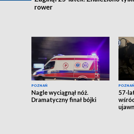
rower
POZNAŃ
POZNA
Nagle wyciągnął nóż.
57-la
Dramatyczny finał bójki
wśród
ujawni
lata