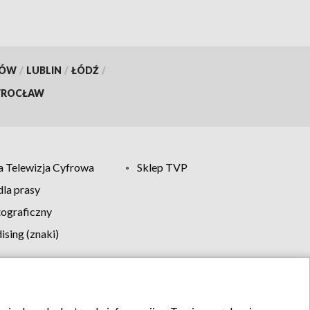
KÓW
/
LUBLIN
/
ŁÓDŹ
/
ROCŁAW
 Telewizja Cyfrowa
Sklep TVP
la prasy
tograficzny
sing (znaki)
klamy
Kontakt