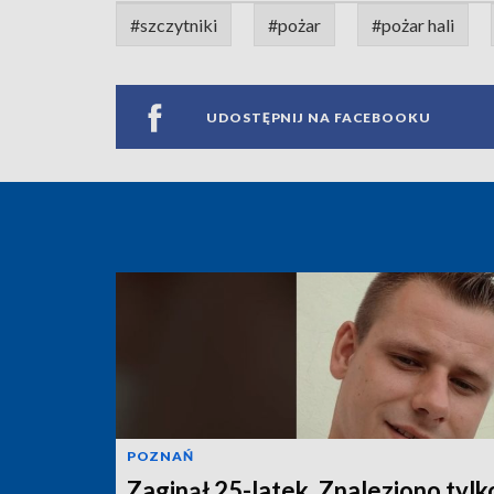
#szczytniki
#pożar
#pożar hali
UDOSTĘPNIJ NA FACEBOOKU
POZNAŃ
Zaginął 25-latek. Znaleziono tylk