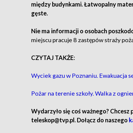
między budynkami. Łatwopalny materia
gęste.
Nie ma informacji o osobach poszkod
miejscu pracuje 8 zastępów straży poża
CZYTAJ TAKŻE:
Wyciek gazu w Poznaniu. Ewakuacja s
Pożar na terenie szkoły. Walka z ogni
Wydarzyło się coś ważnego? Chcesz pod
teleskop@tvp.pl. Dołącz do naszego
k