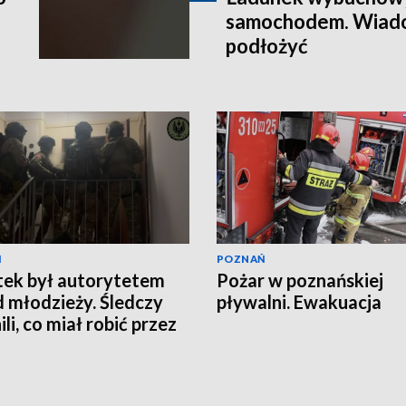
samochodem. Wiado
podłożyć
Ń
POZNAŃ
tek był autorytetem
Pożar w poznańskiej
 młodzieży. Śledczy
pływalni. Ewakuacja
li, co miał robić przez