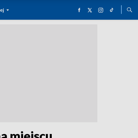
ej
na miejscu