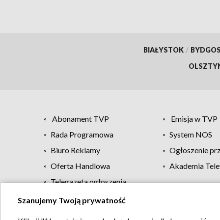
BIAŁYSTOK
/
BYDGO
OLSZTY
Abonament TVP
Emisja w TVP
Rada Programowa
System NOS
Biuro Reklamy
Ogłoszenie pr
Oferta Handlowa
Akademia Tele
Telegazeta ogłoszenia
Szanujemy Twoją prywatność
Regulamin TVP