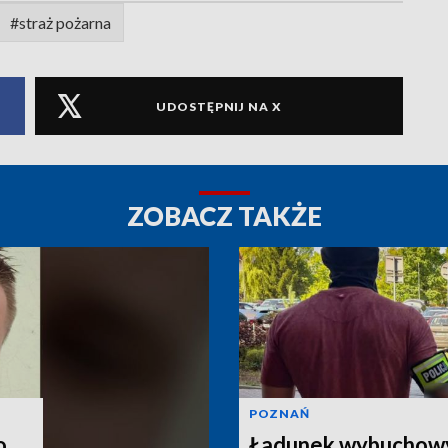
#straż pożarna
UDOSTĘPNIJ NA X
ZOBACZ TAKŻE
POZNAŃ
o
Ładunek wybuchow