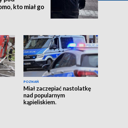
mo, kto miał go
POZNAŃ
Miał zaczepiać nastolatkę
nad popularnym
kąpieliskiem.
Interweniowała policja
[AKTUALIZACJA]