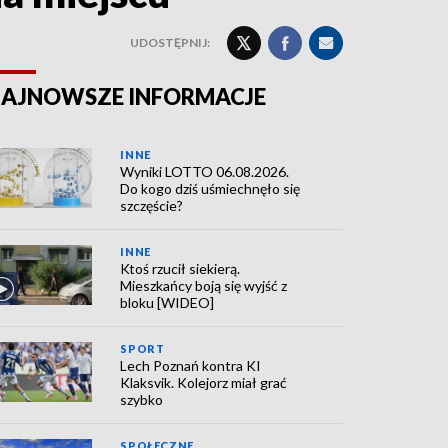
UDOSTĘPNIJ:
AJNOWSZE INFORMACJE
INNE
Wyniki LOTTO 06.08.2026.
Do kogo dziś uśmiechnęło się
szczęście?
INNE
Ktoś rzucił siekierą.
Mieszkańcy boją się wyjść z
bloku [WIDEO]
SPORT
Lech Poznań kontra KI
Klaksvik. Kolejorz miał grać
szybko
SPOŁECZNE