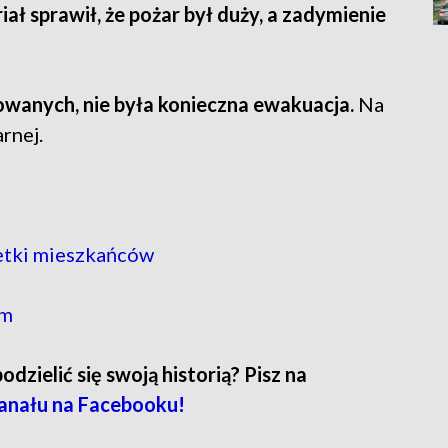
ł sprawił, że pożar był duży, a zadymienie
owanych, nie była konieczna ewakuacja.
Na
rnej.
etki mieszkańców
em
zielić się swoją historią? Pisz na
anału na Facebooku!