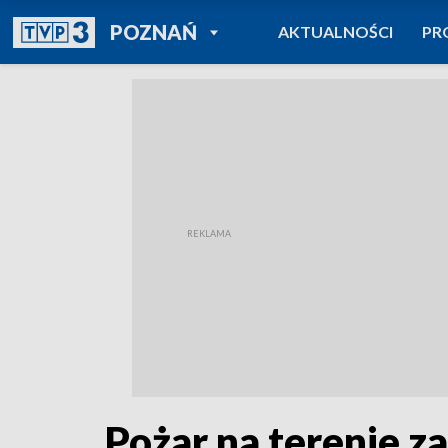
POWRÓT DO
POZNAŃ
AKTUALNOŚCI
PR
TVP REGIONY
Pożar na terenie z