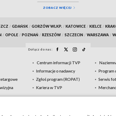
ZOBACZ WIĘCEJ
SZCZ
/
GDAŃSK
/
GORZÓW WLKP.
/
KATOWICE
/
KIELCE
/
KRA
N
/
OPOLE
/
POZNAŃ
/
RZESZÓW
/
SZCZECIN
/
WARSZAWA
/
W
Dołącz do nas:
Centrum informacji TVP
Naziemna
Informacje o nadawcy
Program d
zetargowe
Zgłoś program (ROPAT)
Serwis fo
wizyjna
Kariera w TVP
Merchandi
Polityka prywatności
Moje zgody
Pomoc
Biuro re