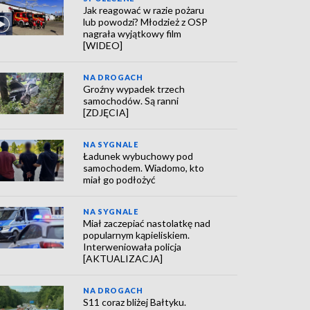
Jak reagować w razie pożaru
lub powodzi? Młodzież z OSP
nagrała wyjątkowy film
[WIDEO]
NA DROGACH
Groźny wypadek trzech
samochodów. Są ranni
[ZDJĘCIA]
NA SYGNALE
Ładunek wybuchowy pod
samochodem. Wiadomo, kto
miał go podłożyć
NA SYGNALE
Miał zaczepiać nastolatkę nad
popularnym kąpieliskiem.
Interweniowała policja
[AKTUALIZACJA]
NA DROGACH
S11 coraz bliżej Bałtyku.