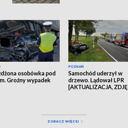
Ń
POZNAŃ
żdżona osobówka pod
Samochód uderzył w
em. Groźny wypadek
drzewo. Lądował LPR
[AKTUALIZACJA, ZDJĘ
ZOBACZ WIĘCEJ