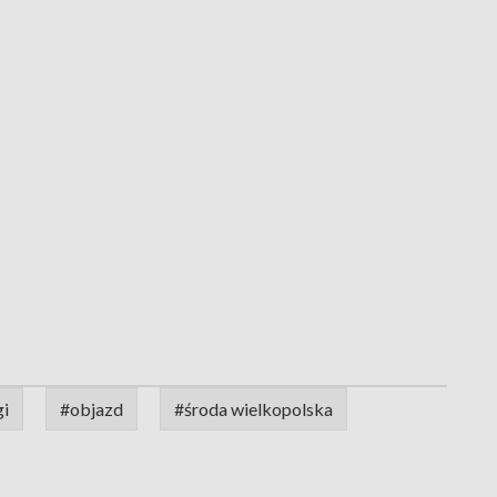
gi
#objazd
#środa wielkopolska