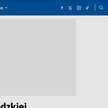
ej
dzkiej