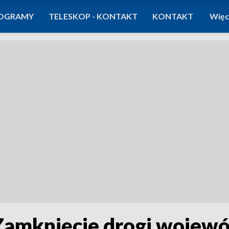
OGRAMY
TELESKOP - KONTAKT
KONTAKT
Więc
amknięcie drogi wojewó