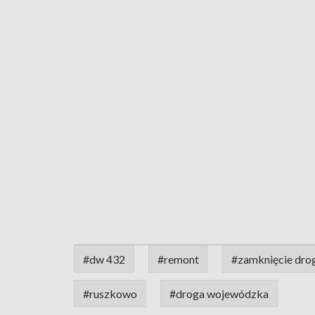
#dw 432
#remont
#zamknięcie dro
#ruszkowo
#droga wojewódzka