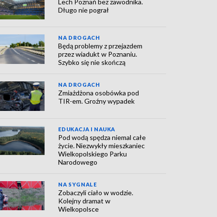
Lech Poznań bez zawodnika.
Długo nie pograł
NA DROGACH
Będą problemy z przejazdem
przez wiadukt w Poznaniu.
Szybko się nie skończą
NA DROGACH
Zmiażdżona osobówka pod
TIR-em. Groźny wypadek
EDUKACJA I NAUKA
Pod wodą spędza niemal całe
życie. Niezwykły mieszkaniec
Wielkopolskiego Parku
Narodowego
NA SYGNALE
Zobaczyli ciało w wodzie.
Kolejny dramat w
Wielkopolsce