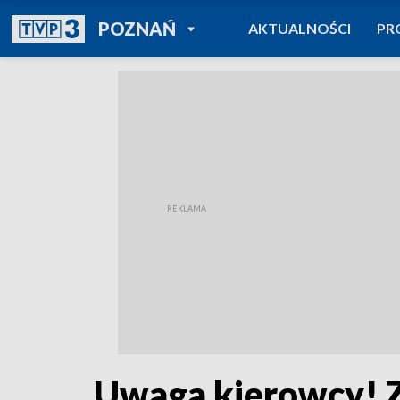
POWRÓT DO
POZNAŃ
AKTUALNOŚCI
PR
TVP REGIONY
Uwaga kierowcy! Z