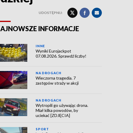
UDOSTĘPNIJ:
AJNOWSZE INFORMACJE
INNE
Wyniki Eurojackpot
07.08.2026. Sprawdź liczby!
NA DROGACH
Wieczorna tragedia. 7
zastępów straży w akcji
NA DROGACH
Wytropili go używając drona.
Miał kilka powodów, by
uciekać [ZDJĘCIA]
SPORT