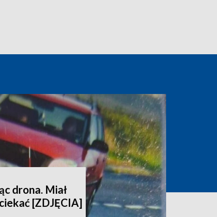
ąc drona. Miał
uciekać [ZDJĘCIA]