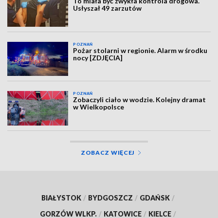
To miała być zwykła kontrola drogowa.
Usłyszał 49 zarzutów
POZNAŃ
Pożar stolarni w regionie. Alarm w środku
nocy [ZDJĘCIA]
POZNAŃ
Zobaczyli ciało w wodzie. Kolejny dramat
w Wielkopolsce
ZOBACZ WIĘCEJ
BIAŁYSTOK
/
BYDGOSZCZ
/
GDAŃSK
/
GORZÓW WLKP.
/
KATOWICE
/
KIELCE
/