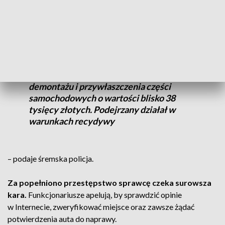
W końcu sprawą zajęła się policja, a
mężczyzna usłyszał
zarzuty.
Zamiast dbać o dobro klienta, dopuścił się
demontażu i przywłaszczenia części
samochodowych o wartości blisko 38
tysięcy złotych. Podejrzany działał w
warunkach recydywy
– podaje śremska policja.
Za popełniono przestępstwo sprawcę czeka surowsza
kara.
Funkcjonariusze apelują, by sprawdzić opinie
w Internecie, zweryfikować miejsce oraz zawsze żądać
potwierdzenia auta do naprawy.