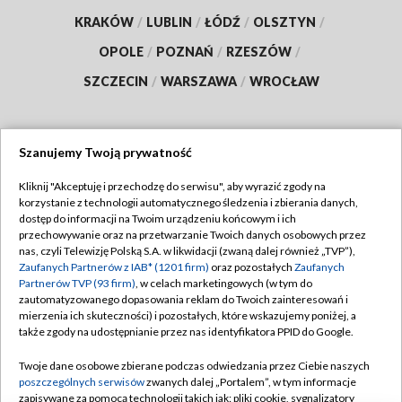
KRAKÓW
/
LUBLIN
/
ŁÓDŹ
/
OLSZTYN
/
OPOLE
/
POZNAŃ
/
RZESZÓW
/
SZCZECIN
/
WARSZAWA
/
WROCŁAW
Szanujemy Twoją prywatność
Dołącz do nas:
Kliknij "Akceptuję i przechodzę do serwisu", aby wyrazić zgody na
korzystanie z technologii automatycznego śledzenia i zbierania danych,
TVP
dostęp do informacji na Twoim urządzeniu końcowym i ich
Abonament TVP
przechowywanie oraz na przetwarzanie Twoich danych osobowych przez
Regulamin TVP
nas, czyli Telewizję Polską S.A. w likwidacji (zwaną dalej również „TVP”),
Emisja w TVP
Polityka prywatności
Zaufanych Partnerów z IAB* (1201 firm)
oraz pozostałych
Zaufanych
Partnerów TVP (93 firm)
, w celach marketingowych (w tym do
Centrum informacji TVP
Moje zgody
zautomatyzowanego dopasowania reklam do Twoich zainteresowań i
mierzenia ich skuteczności) i pozostałych, które wskazujemy poniżej, a
Naziemna Telewizja Cyfrowa
Pomoc
także zgody na udostępnianie przez nas identyfikatora PPID do Google.
Sklep TVP
Biuro reklamy
Twoje dane osobowe zbierane podczas odwiedzania przez Ciebie naszych
Rada Programowa
Kontakt
poszczególnych serwisów
zwanych dalej „Portalem”, w tym informacje
zapisywane za pomocą technologii takich jak: pliki cookie, sygnalizatory