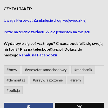
CZYTAJ TAKŻE:
Uwaga kierowcy! Zamknięcie drogi wojewódzkiej
Pożar na terenie zakładu. Wiele jednostek na miejscu
Wydarzyło się coś ważnego? Chcesz podzielić się swoją
historią? Pisz na teleskop@tvp.pl. Dołącz do
naszego
kanału na Facebooku!
#bmw
#warsztat samochodowy
#mechanik
#demontaż
#przywłaszczenie
#śrem
#policja