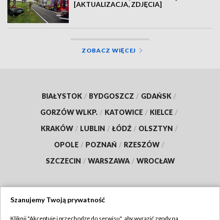
[AKTUALIZACJA, ZDJĘCIA]
ZOBACZ WIĘCEJ
BIAŁYSTOK
/
BYDGOSZCZ
/
GDAŃSK
/
GORZÓW WLKP.
/
KATOWICE
/
KIELCE
/
KRAKÓW
/
LUBLIN
/
ŁÓDŹ
/
OLSZTYN
/
OPOLE
/
POZNAŃ
/
RZESZÓW
/
SZCZECIN
/
WARSZAWA
/
WROCŁAW
Szanujemy Twoją prywatność
Dołącz do nas:
Kliknij "Akceptuję i przechodzę do serwisu", aby wyrazić zgody na