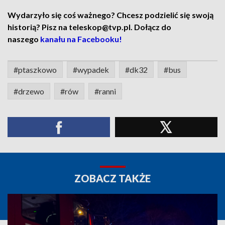
Wydarzyło się coś ważnego? Chcesz podzielić się swoją
historią? Pisz na teleskop@tvp.pl. Dołącz do
naszego
kanału na Facebooku!
#ptaszkowo
#wypadek
#dk32
#bus
#drzewo
#rów
#ranni
ZOBACZ TAKŻE