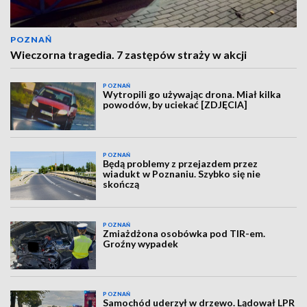
POZNAŃ
Wieczorna tragedia. 7 zastępów straży w akcji
POZNAŃ
Wytropili go używając drona. Miał kilka
powodów, by uciekać [ZDJĘCIA]
POZNAŃ
Będą problemy z przejazdem przez
wiadukt w Poznaniu. Szybko się nie
skończą
POZNAŃ
Zmiażdżona osobówka pod TIR-em.
Groźny wypadek
POZNAŃ
Samochód uderzył w drzewo. Lądował LPR