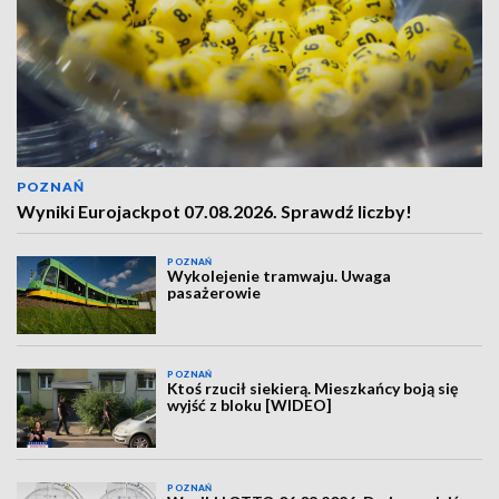
POZNAŃ
Wyniki Eurojackpot 07.08.2026. Sprawdź liczby!
POZNAŃ
Wykolejenie tramwaju. Uwaga
pasażerowie
POZNAŃ
Ktoś rzucił siekierą. Mieszkańcy boją się
wyjść z bloku [WIDEO]
POZNAŃ