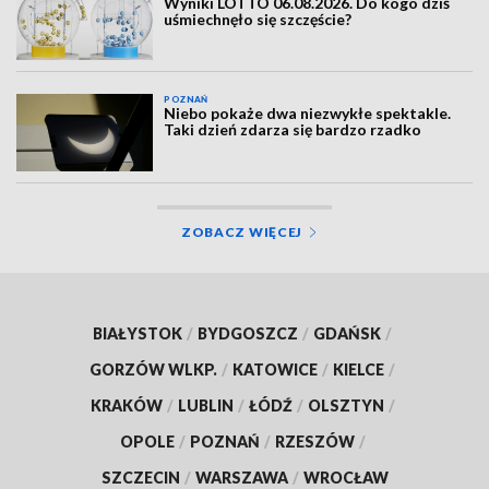
Wyniki LOTTO 06.08.2026. Do kogo dziś
uśmiechnęło się szczęście?
POZNAŃ
Niebo pokaże dwa niezwykłe spektakle.
Taki dzień zdarza się bardzo rzadko
ZOBACZ WIĘCEJ
BIAŁYSTOK
/
BYDGOSZCZ
/
GDAŃSK
/
GORZÓW WLKP.
/
KATOWICE
/
KIELCE
/
KRAKÓW
/
LUBLIN
/
ŁÓDŹ
/
OLSZTYN
/
OPOLE
/
POZNAŃ
/
RZESZÓW
/
SZCZECIN
/
WARSZAWA
/
WROCŁAW