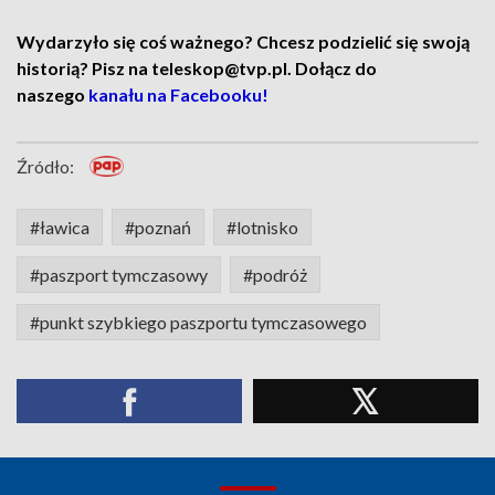
Wydarzyło się coś ważnego? Chcesz podzielić się swoją
historią? Pisz na teleskop@tvp.pl. Dołącz do
naszego
kanału na Facebooku!
Źródło:
#ławica
#poznań
#lotnisko
#paszport tymczasowy
#podróż
#punkt szybkiego paszportu tymczasowego