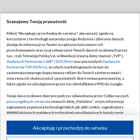
Szanujemy Twoją prywatność
Dołącz do nas:
Kliknij "Akceptuję i przechodzę do serwisu", aby wyrazić zgody na
korzystanie z technologii automatycznego śledzenia i zbierania danych,
TVP
dostęp do informacji na Twoim urządzeniu końcowym i ich
Abonament TVP
przechowywanie oraz na przetwarzanie Twoich danych osobowych przez
Regulamin TVP
nas, czyli Telewizję Polską S.A. w likwidacji (zwaną dalej również „TVP”),
Emisja w TVP
Polityka prywatności
Zaufanych Partnerów z IAB* (1201 firm)
oraz pozostałych
Zaufanych
Partnerów TVP (93 firm)
, w celach marketingowych (w tym do
Centrum informacji TVP
Moje zgody
zautomatyzowanego dopasowania reklam do Twoich zainteresowań i
mierzenia ich skuteczności) i pozostałych, które wskazujemy poniżej, a
Naziemna Telewizja Cyfrowa
Pomoc
także zgody na udostępnianie przez nas identyfikatora PPID do Google.
Sklep TVP
Biuro reklamy
Twoje dane osobowe zbierane podczas odwiedzania przez Ciebie naszych
Rada Programowa
Kontakt
poszczególnych serwisów
zwanych dalej „Portalem”, w tym informacje
zapisywane za pomocą technologii takich jak: pliki cookie, sygnalizatory
System NOS
WWW lub innych podobnych technologii umożliwiających świadczenie
dopasowanych i bezpiecznych usług, personalizację treści oraz reklam,
Informacje o nadawcy
Kanały
udostępnianie funkcji mediów społecznościowych oraz analizowanie
Akceptuję i przechodzę do serwisu
ruchu w Internecie.
Program dla prasy
©2026 Telewizja Polska S.A. w likwidacji