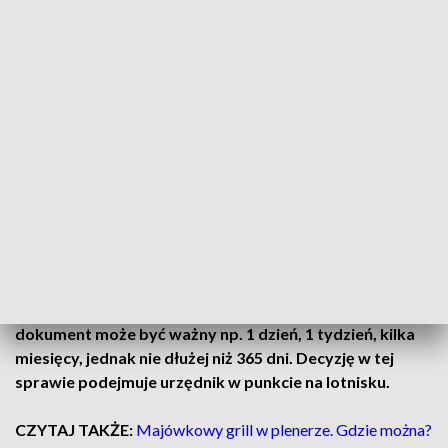
się, że posiadany dokument tożsamości utracił ważność
lub okres jego ważności jest zbyt krótki do odbycia
podróży do danego kraju, a także dysponuje ważnym
biletem lotniczym na wyjazd zagraniczny.
CZYTAJ TAKŻE:
Paliwo znowu droższe. Znamy maksymalne
cen
Jak to działa?
Wielkopolski Urząd Wojewódzki w Poznaniu przypomniał,
że termin ważności dokumentu zostanie dostosowany do
okoliczności uzasadniających jego wydanie. Oznacza to, że
dokument może być ważny np. 1 dzień, 1 tydzień, kilka
miesięcy, jednak nie dłużej niż 365 dni. Decyzję w tej
sprawie podejmuje urzędnik w punkcie na lotnisku.
CZYTAJ TAKŻE:
Majówkowy grill w plenerze. Gdzie można?