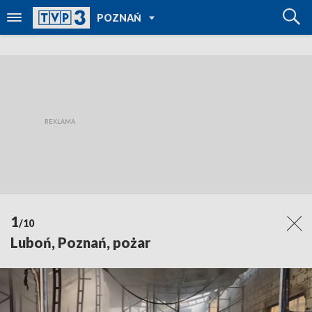
POWRÓT DO
POZNAŃ
TVP REGIONY
1
/10
Luboń, Poznań, pożar