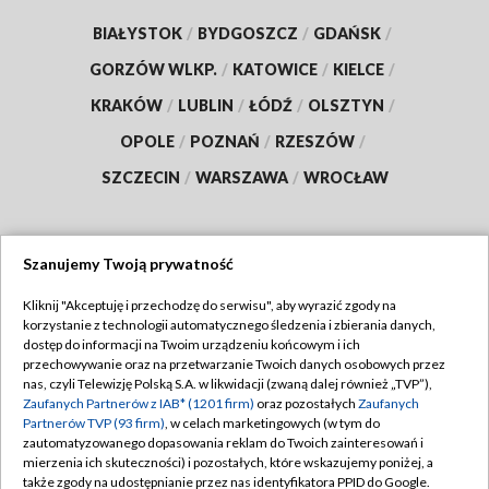
BIAŁYSTOK
/
BYDGOSZCZ
/
GDAŃSK
/
GORZÓW WLKP.
/
KATOWICE
/
KIELCE
/
KRAKÓW
/
LUBLIN
/
ŁÓDŹ
/
OLSZTYN
/
OPOLE
/
POZNAŃ
/
RZESZÓW
/
SZCZECIN
/
WARSZAWA
/
WROCŁAW
Szanujemy Twoją prywatność
Dołącz do nas:
Kliknij "Akceptuję i przechodzę do serwisu", aby wyrazić zgody na
korzystanie z technologii automatycznego śledzenia i zbierania danych,
TVP
dostęp do informacji na Twoim urządzeniu końcowym i ich
Abonament TVP
przechowywanie oraz na przetwarzanie Twoich danych osobowych przez
Regulamin TVP
nas, czyli Telewizję Polską S.A. w likwidacji (zwaną dalej również „TVP”),
Emisja w TVP
Polityka prywatności
Zaufanych Partnerów z IAB* (1201 firm)
oraz pozostałych
Zaufanych
Partnerów TVP (93 firm)
, w celach marketingowych (w tym do
Centrum informacji TVP
Moje zgody
zautomatyzowanego dopasowania reklam do Twoich zainteresowań i
mierzenia ich skuteczności) i pozostałych, które wskazujemy poniżej, a
Naziemna Telewizja Cyfrowa
Pomoc
także zgody na udostępnianie przez nas identyfikatora PPID do Google.