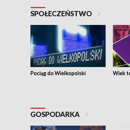
SPOŁECZEŃSTWO
Pociąg do Wielkopolski
Wiek to
GOSPODARKA