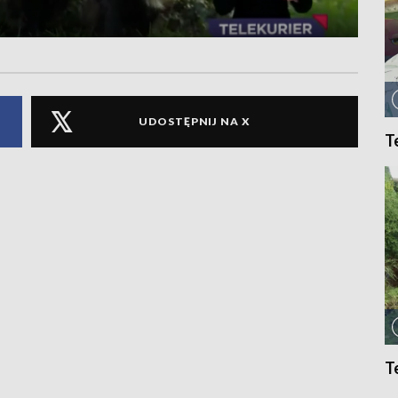
UDOSTĘPNIJ NA X
T
T