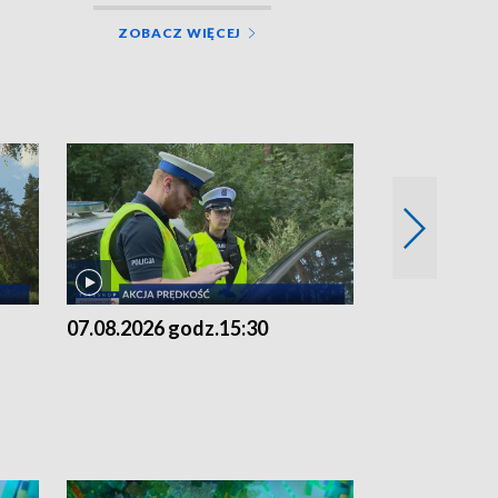
ZOBACZ WIĘCEJ
07.08.2026 godz.15:30
06.08.2026 g