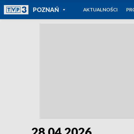
POWRÓT DO
POZNAŃ
AKTUALNOŚCI
PR
TVP REGIONY
28.04.2026