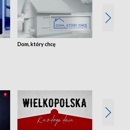
Dom, który chcę
Biznes Wielk