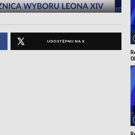
UDOSTĘPNIJ NA X
R
0
R