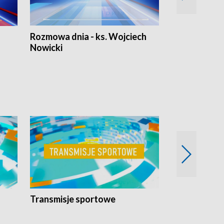
Rozmowa dnia - ks. Wojciech
Euro Fakty
Nowicki
Transmisje sportowe
Reportaże s