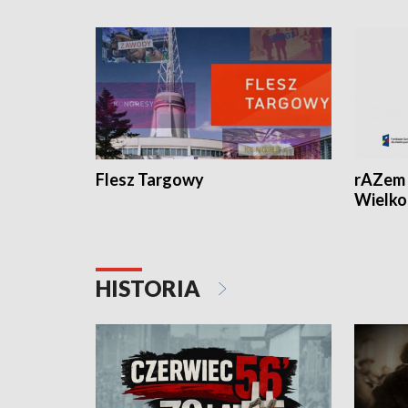
Flesz Targowy
rAZem 
Wielko
HISTORIA