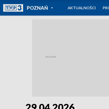
POWRÓT DO
POZNAŃ
AKTUALNOŚCI
PR
TVP REGIONY
29.04.2026