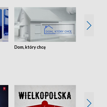
Dom, który chcę
Biznes Wielk