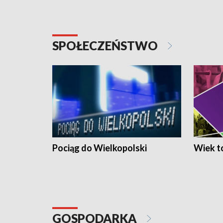
SPOŁECZEŃSTWO
Pociąg do Wielkopolski
Wiek to
GOSPODARKA