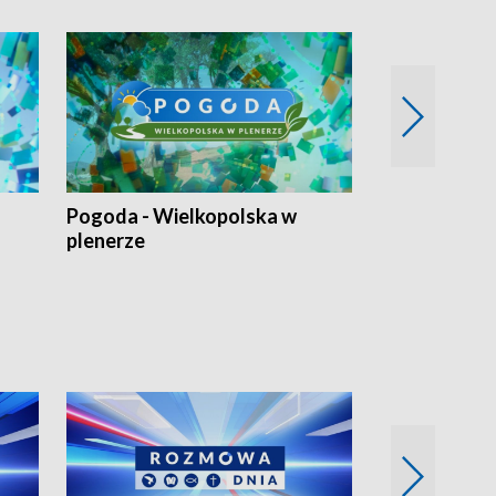
Pogoda - Wielkopolska w
Eko prognoza
plenerze