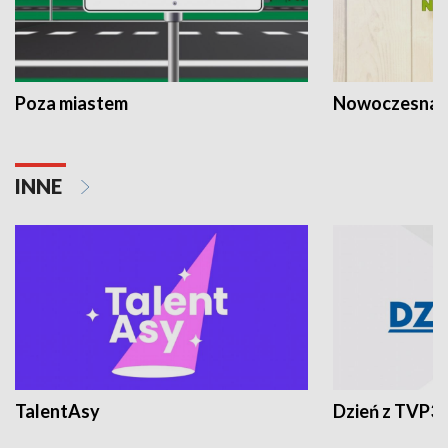
Poza miastem
Nowoczesna 
INNE
TalentAsy
Dzień z TVP3