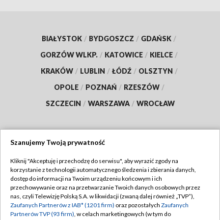
BIAŁYSTOK
/
BYDGOSZCZ
/
GDAŃSK
/
GORZÓW WLKP.
/
KATOWICE
/
KIELCE
/
KRAKÓW
/
LUBLIN
/
ŁÓDŹ
/
OLSZTYN
/
OPOLE
/
POZNAŃ
/
RZESZÓW
/
SZCZECIN
/
WARSZAWA
/
WROCŁAW
Szanujemy Twoją prywatność
Dołącz do nas:
Kliknij "Akceptuję i przechodzę do serwisu", aby wyrazić zgody na
korzystanie z technologii automatycznego śledzenia i zbierania danych,
TVP
dostęp do informacji na Twoim urządzeniu końcowym i ich
Abonament TVP
przechowywanie oraz na przetwarzanie Twoich danych osobowych przez
Regulamin TVP
nas, czyli Telewizję Polską S.A. w likwidacji (zwaną dalej również „TVP”),
Emisja w TVP
Zaufanych Partnerów z IAB* (1201 firm)
oraz pozostałych
Zaufanych
Polityka prywatności
Partnerów TVP (93 firm)
, w celach marketingowych (w tym do
Centrum informacji TVP