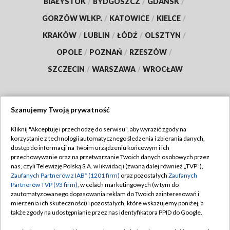
BIAŁYSTOK
/
BYDGOSZCZ
/
GDAŃSK
/
GORZÓW WLKP.
/
KATOWICE
/
KIELCE
/
KRAKÓW
/
LUBLIN
/
ŁÓDŹ
/
OLSZTYN
/
OPOLE
/
POZNAŃ
/
RZESZÓW
/
SZCZECIN
/
WARSZAWA
/
WROCŁAW
Szanujemy Twoją prywatność
Dołącz do nas:
Kliknij "Akceptuję i przechodzę do serwisu", aby wyrazić zgody na
korzystanie z technologii automatycznego śledzenia i zbierania danych,
TVP
dostęp do informacji na Twoim urządzeniu końcowym i ich
Abonament TVP
przechowywanie oraz na przetwarzanie Twoich danych osobowych przez
Regulamin TVP
nas, czyli Telewizję Polską S.A. w likwidacji (zwaną dalej również „TVP”),
Emisja w TVP
Polityka prywatności
Zaufanych Partnerów z IAB* (1201 firm)
oraz pozostałych
Zaufanych
Partnerów TVP (93 firm)
, w celach marketingowych (w tym do
Centrum informacji TVP
Moje zgody
zautomatyzowanego dopasowania reklam do Twoich zainteresowań i
mierzenia ich skuteczności) i pozostałych, które wskazujemy poniżej, a
Naziemna Telewizja Cyfrowa
Pomoc
także zgody na udostępnianie przez nas identyfikatora PPID do Google.
Sklep TVP
Biuro reklamy