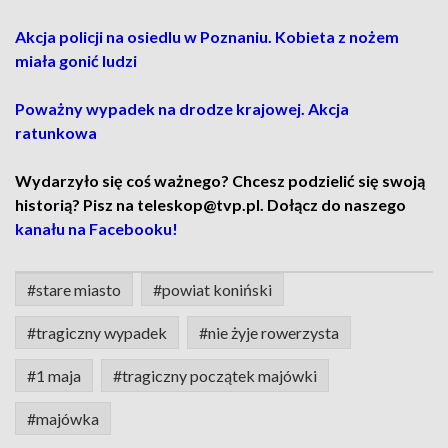
Akcja policji na osiedlu w Poznaniu. Kobieta z nożem
miała gonić ludzi
Poważny wypadek na drodze krajowej. Akcja
ratunkowa
Wydarzyło się coś ważnego? Chcesz podzielić się swoją
historią? Pisz na teleskop@tvp.pl. Dołącz do naszego
kanału na Facebooku!
#stare miasto
#powiat koniński
#tragiczny wypadek
#nie żyje rowerzysta
#1 maja
#tragiczny początek majówki
#majówka