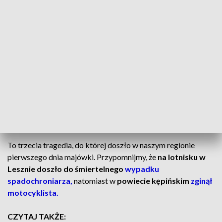
rowerzysty.
Jak przekazują funkcjonariusze z Konina, pomimo podjętej
reanimacji,
życia 88-latka nie udało się uratować.
Trwa ustalanie dokładnych okoliczności wypadku.
CZYTAJ TEŻ:
Dym i ogień na osiedlu w Poznaniu. Dwa
pożary
Koszmarny początek majówki
To trzecia tragedia, do której doszło w naszym regionie
pierwszego dnia majówki. Przypomnijmy, że
na lotnisku w
Lesznie doszło do śmiertelnego
wypadku
spadochroniarza,
natomiast w
powiecie kępińskim
zginął
motocyklista.
CZYTAJ TAKŻE: