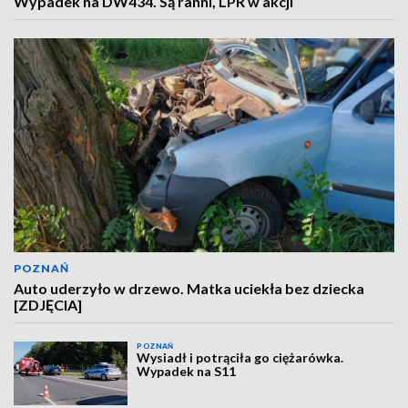
Wypadek na DW434. Są ranni, LPR w akcji
POZNAŃ
Auto uderzyło w drzewo. Matka uciekła bez dziecka
[ZDJĘCIA]
POZNAŃ
Wysiadł i potrąciła go ciężarówka.
Wypadek na S11