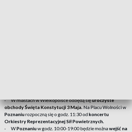
· W
Kole
będzie można wejść do jednego z najbardziej
wyjątkowych zabytków miasta. Od godz. 11:00 do 14:00 w
ramach
Dnia Otwartej Wieży będzie można odwiedzić
ratusz i poznać jego zakamarki.
Wstęp wolny.
· W
Wolsztynie
odbędzie się
XXX Parada Parowozów.
Choć teren parowozowni można zwiedzać w całą majówkę,
to najbardziej wyczekiwane atrakcje jak Parada Parowozów
i widowisko „Światło, para, dźwięk” będzie można zobaczyć
2 maja.
· Na
Torze Poznań
odbędzie się
Wrotkarska Majówka
.
3 maja
· W miastach w Wielkopolsce odbędą się
uroczyste
obchody Święta Konstytucji 3 Maja.
Na Placu Wolności w
Poznaniu
rozpoczną się o godz. 11:30 od
koncertu
Orkiestry Reprezentacyjnej Sił Powietrznych.
· W
Poznaniu
w godz. 10:00-19:00 będzie można
wejść na