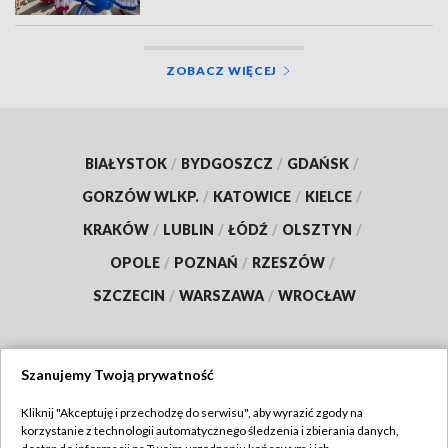
ZOBACZ WIĘCEJ
BIAŁYSTOK
/
BYDGOSZCZ
/
GDAŃSK
/
GORZÓW WLKP.
/
KATOWICE
/
KIELCE
/
KRAKÓW
/
LUBLIN
/
ŁÓDŹ
/
OLSZTYN
/
OPOLE
/
POZNAŃ
/
RZESZÓW
/
SZCZECIN
/
WARSZAWA
/
WROCŁAW
Szanujemy Twoją prywatność
Dołącz do nas:
Kliknij "Akceptuję i przechodzę do serwisu", aby wyrazić zgody na
korzystanie z technologii automatycznego śledzenia i zbierania danych,
TVP