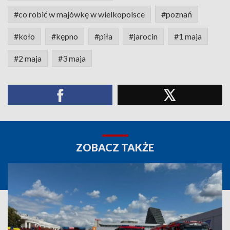
#co robić w majówkę w wielkopolsce
#poznań
#koło
#kępno
#piła
#jarocin
#1 maja
#2 maja
#3 maja
ZOBACZ TAKŻE