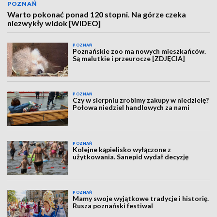
POZNAŃ
Warto pokonać ponad 120 stopni. Na górze czeka
niezwykły widok [WIDEO]
POZNAŃ
Poznańskie zoo ma nowych mieszkańców.
Są malutkie i przeurocze [ZDJĘCIA]
POZNAŃ
Czy w sierpniu zrobimy zakupy w niedzielę?
Połowa niedziel handlowych za nami
POZNAŃ
Kolejne kąpielisko wyłączone z
użytkowania. Sanepid wydał decyzję
POZNAŃ
Mamy swoje wyjątkowe tradycje i historię.
Rusza poznański festiwal