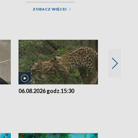
ZOBACZ WIĘCEJ
06.08.2026 godz.15:30
05.08.2026 g