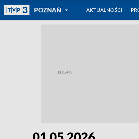
POWRÓT DO
POZNAŃ
AKTUALNOŚCI
PR
TVP REGIONY
01.05.2026