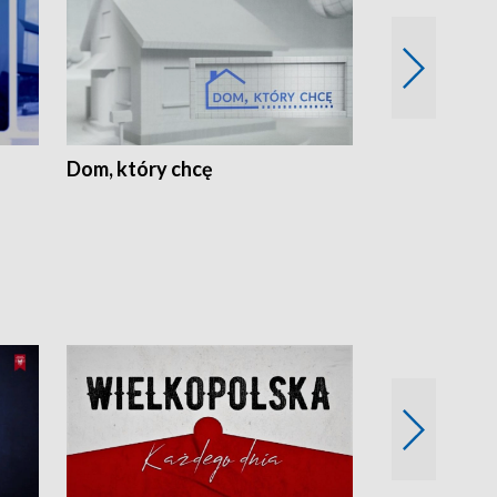
Dom, który chcę
Biznes Wielk