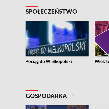
SPOŁECZEŃSTWO
Pociąg do Wielkopolski
Wiek to
GOSPODARKA