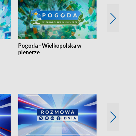
Pogoda - Wielkopolska w
Eko prognoza
plenerze