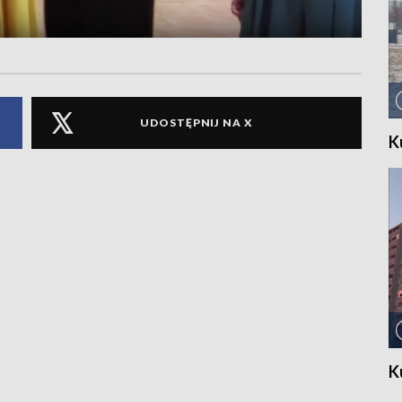
UDOSTĘPNIJ NA X
K
K