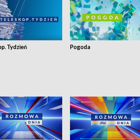
op. Tydzień
Pogoda