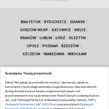
BIAŁYSTOK
/
BYDGOSZCZ
/
GDAŃSK
/
GORZÓW WLKP.
/
KATOWICE
/
KIELCE
/
KRAKÓW
/
LUBLIN
/
ŁÓDŹ
/
OLSZTYN
/
OPOLE
/
POZNAŃ
/
RZESZÓW
/
SZCZECIN
/
WARSZAWA
/
WROCŁAW
Szanujemy Twoją prywatność
Dołącz do nas:
Kliknij "Akceptuję i przechodzę do serwisu", aby wyrazić zgody na
korzystanie z technologii automatycznego śledzenia i zbierania danych,
TVP
dostęp do informacji na Twoim urządzeniu końcowym i ich
Abonament TVP
przechowywanie oraz na przetwarzanie Twoich danych osobowych przez
Regulamin TVP
nas, czyli Telewizję Polską S.A. w likwidacji (zwaną dalej również „TVP”),
Emisja w TVP
Polityka prywatności
Zaufanych Partnerów z IAB* (1201 firm)
oraz pozostałych
Zaufanych
Partnerów TVP (93 firm)
, w celach marketingowych (w tym do