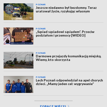
POZNAŃ
Jeszcze niedawno był bezdomny. Teraz
uratował życie, ryzykując własnym
POZNAŃ
„Sąsiad sąsiadowi sąsiadem”. Przeciw
podziałom i przemocy [WIDEO]
POZNAŃ
Darmowe przejazdy komunikacją miejską.
Wiemy, kto skorzysta
POZNAŃ
Lech Poznań odpowiedział na apel chorych
dzieci. „Mamy jeden cel: wygrywanie”
ZOBACZ WIĘCEJ