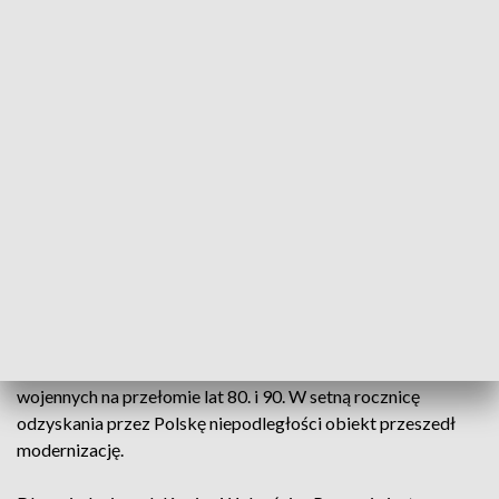
Kopiec Wolności nad Jeziorem Maltańskim.
Na szczyt
będzie można wejść
w niedzielę, 3 maja w godz. 10:00-
19:00.
Na
kopcu
może
jednocześnie przebywać 20 osób
, dlatego
chętni do wejścia będą wpuszczani na szczyt stopniowo.
CZYTAJ TEŻ:
Jeden z najważniejszych symboli
narodowych. Kilkunastometrowa wisi w Poznaniu
Historia kopca
Budowę kopca rozpoczęto w dwudziestoleciu
międzywojennym. Został odbudowany po zniszczeniach
wojennych na przełomie lat 80. i 90. W setną rocznicę
odzyskania przez Polskę niepodległości obiekt przeszedł
modernizację.