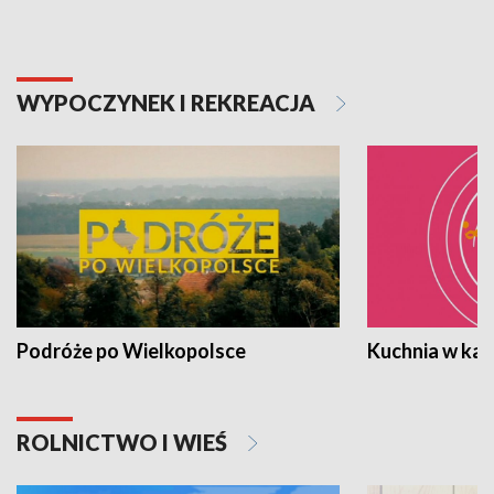
WYPOCZYNEK I REKREACJA
Podróże po Wielkopolsce
Kuchnia w ka
ROLNICTWO I WIEŚ