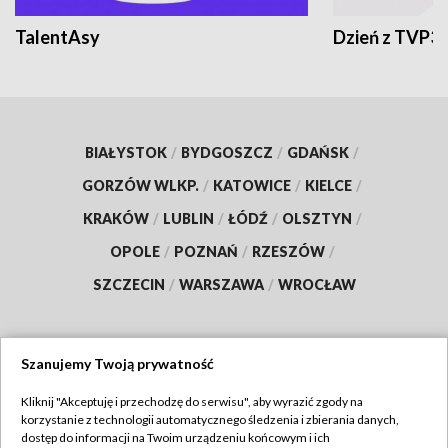
TalentAsy
Dzień z TVP3
BIAŁYSTOK
/
BYDGOSZCZ
/
GDAŃSK
/
GORZÓW WLKP.
/
KATOWICE
/
KIELCE
/
KRAKÓW
/
LUBLIN
/
ŁÓDŹ
/
OLSZTYN
/
OPOLE
/
POZNAŃ
/
RZESZÓW
/
SZCZECIN
/
WARSZAWA
/
WROCŁAW
Szanujemy Twoją prywatność
Dołącz do nas:
Kliknij "Akceptuję i przechodzę do serwisu", aby wyrazić zgody na
korzystanie z technologii automatycznego śledzenia i zbierania danych,
TVP
dostęp do informacji na Twoim urządzeniu końcowym i ich